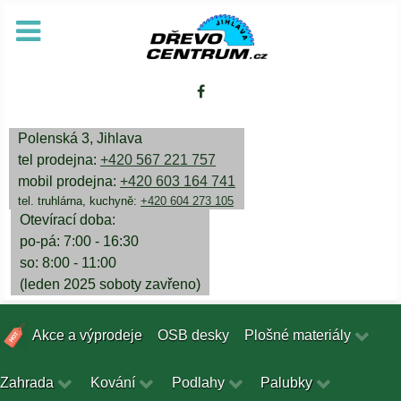
Polenská 3, Jihlava
tel prodejna:
+420 567 221 757
mobil prodejna:
+420 603 164 741
tel. truhlárna, kuchyně:
+420 604 273 105
Otevírací doba:
po-pá: 7:00 - 16:30
so: 8:00 - 11:00
(leden 2025 soboty zavřeno)
Akce a výprodeje
OSB desky
Plošné materiály
Zahrada
Kování
Podlahy
Palubky