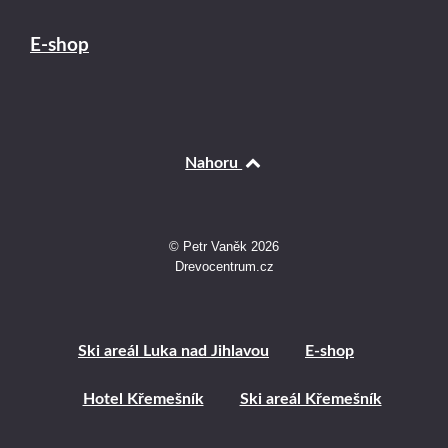
E-shop
Nahoru
© Petr Vaněk 2026
Drevocentrum.cz
Ski areál Luka nad Jihlavou
E-shop
Hotel Křemešník
Ski areál Křemešník