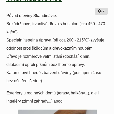
Původ dřeviny Skandinávie.
Bezúdržbové, trvanlivé dřevo s hustotou (cca 450 - 470
kg/m³).
Speciální tepelná úprava (při cca 200 - 215°C) zvyšuje
odolnost proti škůdcům a dřevokazným houbám.
Dřevo je rozměrově velmi stálé (dochází k min.
dilatacím) oproti prknům bez thermo úpravy.
Karamelově hnědé zbarvení dřeviny (postupem času
bez ošetření šedne).
Exteriéry u rodinných domů (terasy, balkóny...), ale i
interiéry (zimní zahrady...) apod.