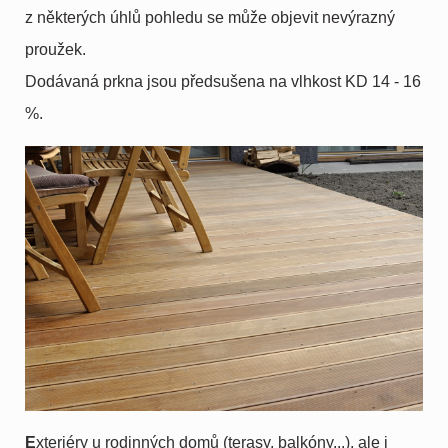
z některých úhlů pohledu se může objevit nevýrazný
proužek.
Dodávaná prkna jsou předsušena na vlhkost KD 14 - 16
%.
E
xteriéry u rodinných domů (terasy, balkóny...), ale i