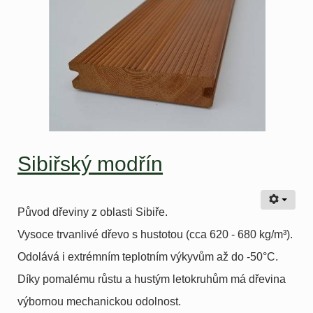
Sibiřský modřín
Původ dřeviny z oblasti Sibiře.
Vysoce trvanlivé dřevo s hustotou (cca 620 - 680 kg/m³).
Odolává i extrémním teplotním výkyvům až do -50°C.
Díky pomalému růstu a hustým letokruhům má dřevina
výbornou mechanickou odolnost.