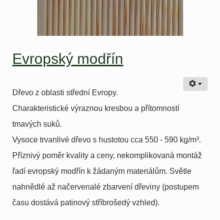
Evropský modřín
Dřevo z oblasti střední Evropy.
Charakteristické výraznou kresbou a přítomností
tmavých suků.
Vysoce trvanlivé dřevo s hustotou cca 550 - 590 kg/m³.
Příznivý poměr kvality a ceny, nekomplikovaná montáž
řadí evropský modřín k žádaným materiálům. Světle
nahnědlé až načervenalé zbarvení dřeviny (postupem
času dostává patinový stříbrošedý vzhled).