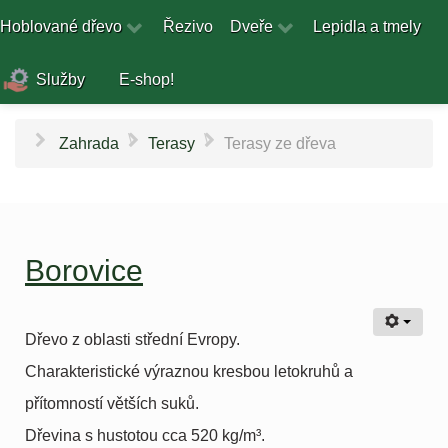
Hoblované dřevo
Řezivo
Dveře
Lepidla a tmely
Služby
E-shop!
\
\
Zahrada
Terasy
Terasy ze dřeva
Borovice
Dřevo z oblasti střední Evropy.
Charakteristické výraznou kresbou letokruhů a
přítomností větších suků.
Dřevina s hustotou cca 520 kg/m³.