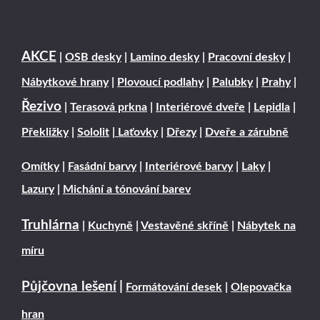
AKCE
|
OSB desky
|
Lamino desky
|
Pracovní desky
|
Nábytkové hrany
|
Plovoucí podlahy
|
Palubky
|
Prahy
|
Řezivo
|
Terasová prkna
|
Interiérové dveře
|
Lepidla
|
Překližky
|
Sololit
|
Laťovky
|
Dřezy
|
Dveře a zárubně
Omítky
|
Fasádní barvy
|
Interiérové barvy
|
Laky
|
Lazury
|
Michání a tónování barev
Truhlárna
|
Kuchyně
|
Vestavěné skříně
|
Nábytek na
míru
Půjčovna lešení
|
Formátování desek
|
Olepovačka
hran