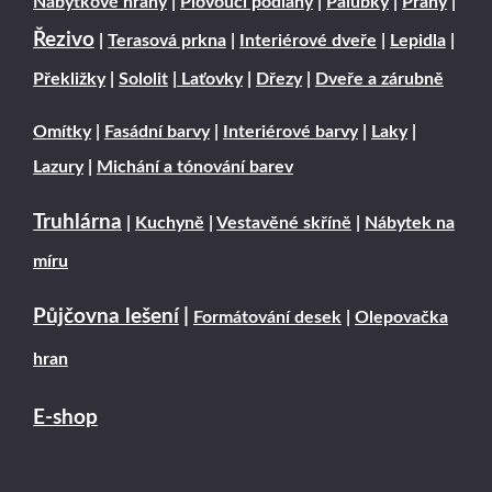
Nábytkové hrany
|
Plovoucí podlahy
|
Palubky
|
Prahy
|
Řezivo
|
Terasová prkna
|
Interiérové dveře
|
Lepidla
|
Překližky
|
Sololit
|
Laťovky
|
Dřezy
|
Dveře a zárubně
Omítky
|
Fasádní barvy
|
Interiérové barvy
|
Laky
|
Lazury
|
Michání a tónování barev
Truhlárna
|
Kuchyně
|
Vestavěné skříně
|
Nábytek na
míru
Půjčovna lešení
|
Formátování desek
|
Olepovačka
hran
E-shop