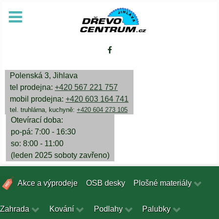
Polenská 3, Jihlava
tel prodejna:
+420 567 221 757
mobil prodejna:
+420 603 164 741
tel. truhlárna, kuchyně:
+420 604 273 105
Otevírací doba:
po-pá: 7:00 - 16:30
so: 8:00 - 11:00
(leden 2025 soboty zavřeno)
Akce a výprodeje
OSB desky
Plošné materiály
Zahrada
Kování
Podlahy
Palubky