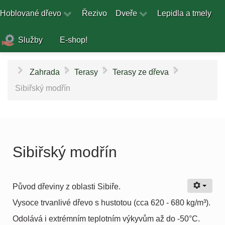
Hoblované dřevo
Řezivo
Dveře
Lepidla a tmely
Služby
E-shop!
\
\
\
Zahrada
Terasy
Terasy ze dřeva
Sibiřský modřín
Sibiřský modřín
Původ dřeviny z oblasti Sibiře.
Vysoce trvanlivé dřevo s hustotou (cca 620 - 680 kg/m³).
Odolává i extrémním teplotním výkyvům až do -50°C.