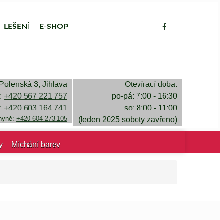
LEŠENÍ
E-SHOP
Polenská 3, Jihlava
Otevírací doba:
a:
+420 567 221 757
po-pá: 7:00 - 16:30
a:
+420 603 164 741
so: 8:00 - 11:00
chyně:
+420 604 273 105
(leden 2025 soboty zavřeno)
y
Míchání barev