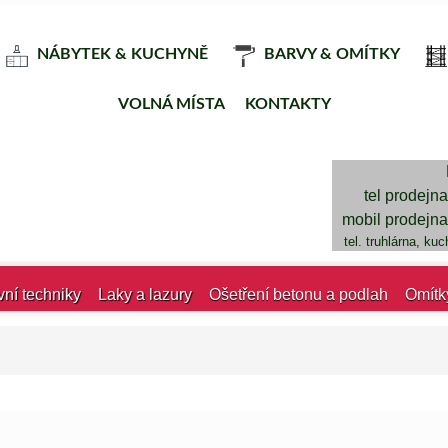
NÁBYTEK & KUCHYNĚ
BARVY & OMÍTKY
VOLNÁ MÍSTA
KONTAKTY
tel prodejn
mobil prodejn
tel. truhlárna, ku
vní techniky
Laky a lazury
Ošetření betonu a podlah
Omítk