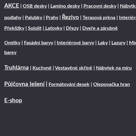
AKCE
|
OSB desky
|
Lamino desky
|
Pracovní desky
|
Nábytk
Řezivo
podlahy
|
Palubky
|
Prahy
|
|
Terasová prkna
|
Interié
Překližky
|
Sololit
|
Laťovky
|
Dřezy
|
Dveře a zárubně
Omítky
|
Fasádní barvy
|
Interiérové barvy
|
Laky
|
Lazury
|
Mic
barev
Truhlárna
|
Kuchyně
|
Vestavěné skříně
|
Nábytek na míru
Půjčovna lešení
|
Formátování desek
|
Olepovačka hran
E-shop