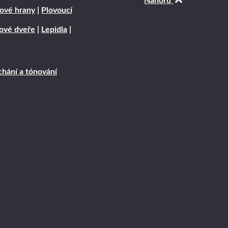
Nahoru
ové hrany
|
Plovoucí
rové dveře
|
Lepidla
|
hání a tónování