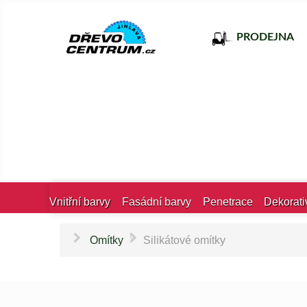
PRODEJNA
Vnitřní barvy
Fasádní barvy
Penetrace
Dekorati
\
Omítky
Silikátové omítky