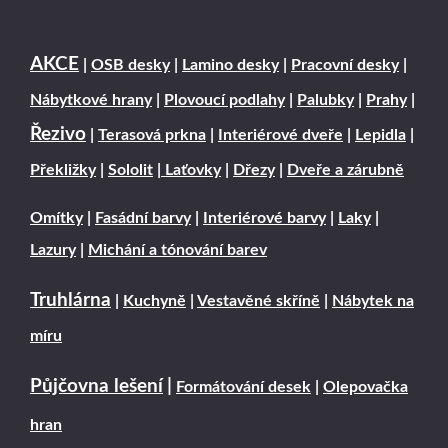
AKCE
|
OSB desky
|
Lamino desky
|
Pracovní desky
|
Nábytkové hrany
|
Plovoucí podlahy
|
Palubky
|
Prahy
|
Řezivo
|
Terasová prkna
|
Interiérové dveře
|
Lepidla
|
Překližky
|
Sololit
|
Laťovky
|
Dřezy
|
Dveře a zárubně
Omítky
|
Fasádní barvy
|
Interiérové barvy
|
Laky
|
Lazury
|
Michání a tónování barev
Truhlárna
|
Kuchyně
|
Vestavěné skříně
|
Nábytek na
míru
Půjčovna lešení
|
Formátování desek
|
Olepovačka
hran