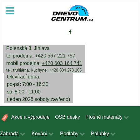
Polenská 3, Jihlava
tel prodejna:
+420 567 221 757
mobil prodejna:
+420 603 164 741
tel. truhlárna, kuchyně:
+420 604 273 105
Otevírací doba:
po-pá: 7:00 - 16:30
so: 8:00 - 11:00
(leden 2025 soboty zavřeno)
Akce a výprodeje
OSB desky
Plošné materiály
Zahrada
Kování
Podlahy
Palubky