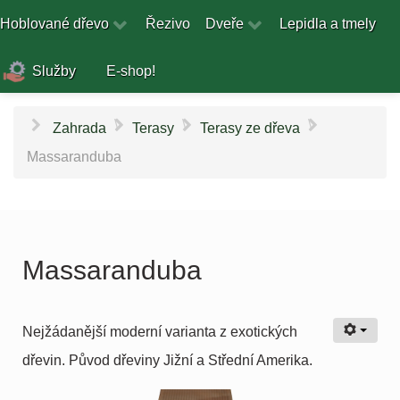
Hoblované dřevo
Řezivo
Dveře
Lepidla a tmely
Služby
E-shop!
\
\
\
Zahrada
Terasy
Terasy ze dřeva
Massaranduba
Massaranduba
Nejžádanější moderní varianta z exotických
dřevin. Původ dřeviny Jižní a Střední Amerika.