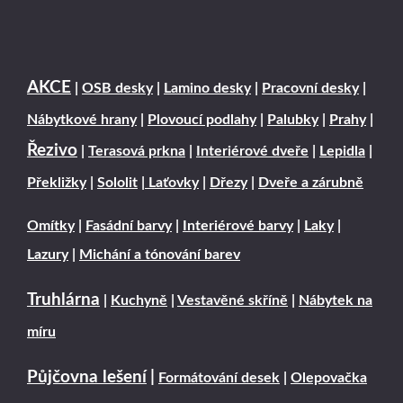
AKCE
|
OSB desky
|
Lamino desky
|
Pracovní desky
|
Nábytkové hrany
|
Plovoucí podlahy
|
Palubky
|
Prahy
|
Řezivo
|
Terasová prkna
|
Interiérové dveře
|
Lepidla
|
Překližky
|
Sololit
|
Laťovky
|
Dřezy
|
Dveře a zárubně
Omítky
|
Fasádní barvy
|
Interiérové barvy
|
Laky
|
Lazury
|
Michání a tónování barev
Truhlárna
|
Kuchyně
|
Vestavěné skříně
|
Nábytek na
míru
Půjčovna lešení
|
Formátování desek
|
Olepovačka