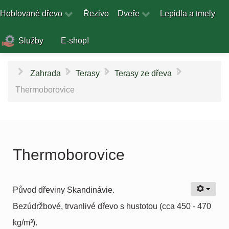
Hoblované dřevo
Řezivo
Dveře
Lepidla a tmely
Služby
E-shop!
\
\
\
Zahrada
Terasy
Terasy ze dřeva
Thermoborovice
Thermoborovice
Původ dřeviny Skandinávie.
Bezúdržbové, trvanlivé dřevo s hustotou (cca 450 - 470
kg/m³).