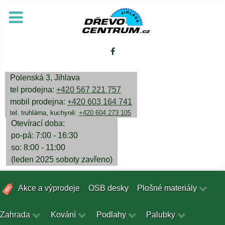
Polenská 3, Jihlava
tel prodejna:
+420 567 221 757
mobil prodejna:
+420 603 164 741
tel. truhlárna, kuchyně:
+420 604 273 105
Otevírací doba:
po-pá: 7:00 - 16:30
so: 8:00 - 11:00
(leden 2025 soboty zavřeno)
Akce a výprodeje
OSB desky
Plošné materiály
Zahrada
Kování
Podlahy
Palubky