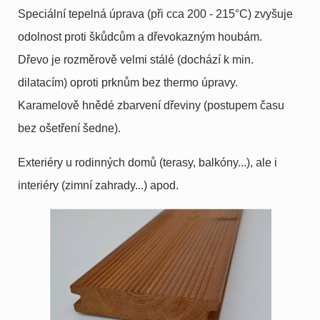
Speciální tepelná úprava (při cca 200 - 215°C) zvyšuje
odolnost proti škůdcům a dřevokazným houbám.
Dřevo je rozměrově velmi stálé (dochází k min.
dilatacím) oproti prknům bez thermo úpravy.
Karamelově hnědé zbarvení dřeviny (postupem času
bez ošetření šedne).
Exteriéry u rodinných domů (terasy, balkóny...), ale i
interiéry (zimní zahrady...) apod.