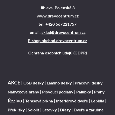
Jihlava, Polenská 3
www.drevocentrum.cz
tel:
+420 567221757
email:
sklad@drevocentrum.cz
E-shop obchod.drevocentrum.cz
Ochrana osobních údajů (GDPR)
AKCE
|
OSB desky
|
Lamino desky
|
Pracovní desky
|
Nábytkové hrany
|
Plovoucí podlahy
|
Palubky
|
Prahy
|
Řezivo
|
Terasová prkna
|
Interiérové dveře
|
Lepidla
|
Překližky
|
Sololit
|
Laťovky
|
Dřezy
|
Dveře a zárubně