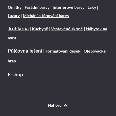
Omítky
|
Fasádní barvy
|
Interiérové barvy
|
Laky
|
Lazury
|
Michání a tónování barev
Truhlárna
|
Kuchyně
|
Vestavěné skříně
|
Nábytek na
míru
Půjčovna lešení
|
Formátování desek
|
Olepovačka
hran
E-shop
Nahoru