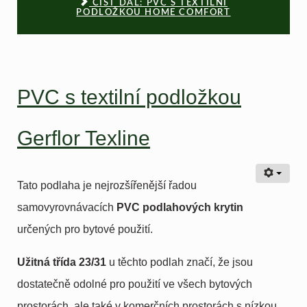
ČÍST DÁL: PVC S TEXTILNÍ
PODLOŽKOU HOME COMFORT
PVC s textilní podložkou
Gerflor Texline
Tato podlaha je nejrozšířenější řadou
samovyrovnávacích
PVC podlahových krytin
určených pro bytové použití.
Užitná třída 23/31
u těchto podlah značí, že jsou
dostatečně odolné pro použití ve všech bytových
prostorách, ale také v komerčních prostorách s nízkou