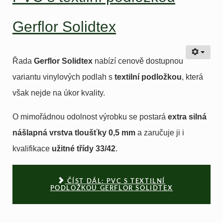
Gerflor Solidtex
Řada
Gerflor Solidtex
nabízí cenově dostupnou
variantu vinylových podlah s
textilní podložkou
, která
však nejde na úkor kvality.
O mimořádnou odolnost výrobku se postará
extra silná
nášlapná vrstva tloušťky 0,5 mm
a zaručuje ji i
kvalifikace
užitné třídy 33/42
.
ČÍST DÁL: PVC S TEXTILNÍ
PODLOŽKOU GERFLOR SOLIDTEX