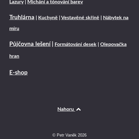
Lazury
|
Michání a tónování barev
Truhlárna
|
Kuchyně
|
Vestavěné skříně
|
Nábytek na
míru
Půjčovna lešení
|
Formátování desek
|
Olepovačka
hran
E-shop
Nahoru
© Petr Vaněk 2026