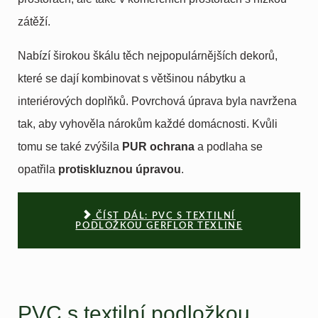
zátěží.
Nabízí širokou škálu těch nejpopulárnějších dekorů,
které se dají kombinovat s většinou nábytku a
interiérových doplňků. Povrchová úprava byla navržena
tak, aby vyhověla nárokům každé domácnosti. Kvůli
tomu se také zvýšila
PUR ochrana
a podlaha se
opatřila
protiskluznou úpravou
.
ČÍST DÁL: PVC S TEXTILNÍ
PODLOŽKOU GERFLOR TEXLINE
PVC s textilní podložkou