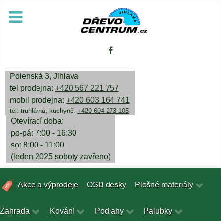
Polenská 3, Jihlava
tel prodejna:
+420 567 221 757
mobil prodejna:
+420 603 164 741
tel. truhlárna, kuchyně:
+420 604 273 105
Otevírací doba:
po-pá: 7:00 - 16:30
so: 8:00 - 11:00
(leden 2025 soboty zavřeno)
Akce a výprodeje
OSB desky
Plošné materiály
Zahrada
Kování
Podlahy
Palubky