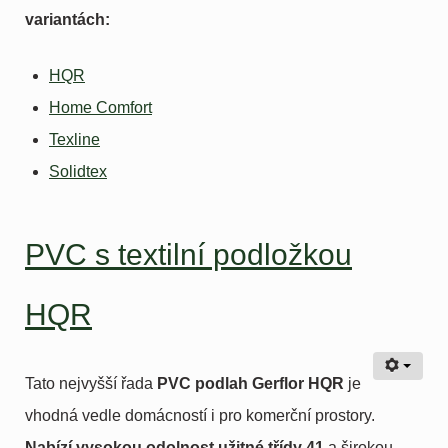
variantách:
HQR
Home Comfort
Texline
Solidtex
PVC s textilní podložkou
HQR
Tato nejvyšší řada
PVC podlah Gerflor HQR
je
vhodná vedle domácností i pro komerční prostory.
Nabízí vysokou odolnost užitné třídy 41
a širokou