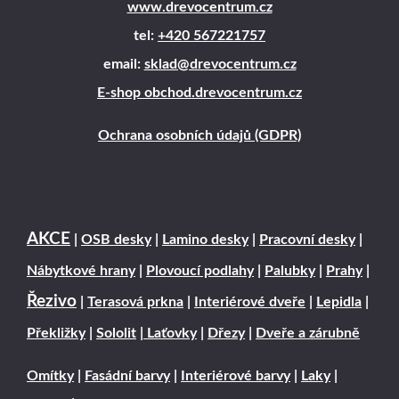
www.drevocentrum.cz
tel:
+420 567221757
email:
sklad@drevocentrum.cz
E-shop obchod.drevocentrum.cz
Ochrana osobních údajů (GDPR)
AKCE
|
OSB desky
|
Lamino desky
|
Pracovní desky
|
Nábytkové hrany
|
Plovoucí podlahy
|
Palubky
|
Prahy
|
Řezivo
|
Terasová prkna
|
Interiérové dveře
|
Lepidla
|
Překližky
|
Sololit
|
Laťovky
|
Dřezy
|
Dveře a zárubně
Omítky
|
Fasádní barvy
|
Interiérové barvy
|
Laky
|