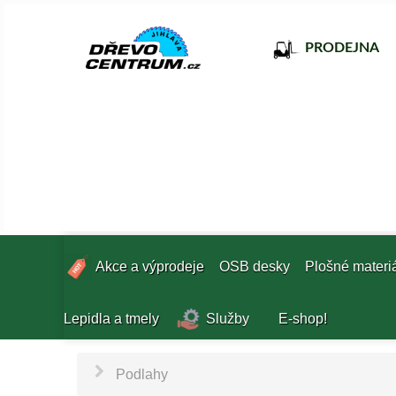
PRODEJNA
Akce a výprodeje
OSB desky
Plošné materi
Lepidla a tmely
Služby
E-shop!
Podlahy