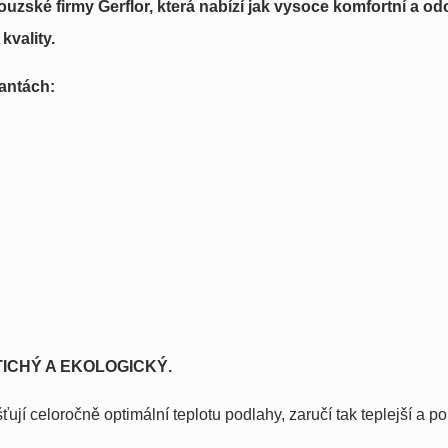
zské firmy Gerflor, která nabízí jak vysoce komfortní a od
kvality.
iantách:
Ý, TICHÝ A EKOLOGICKÝ.
ťují celoročně optimální teplotu podlahy, zaručí tak teplejší a p