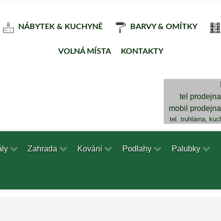
NÁBYTEK & KUCHYNĚ
BARVY & OMÍTKY
VOLNÁ MÍSTA
KONTAKTY
tel prodejn
mobil prodejn
tel. truhlárna, ku
ály
Zahrada
Kování
Podlahy
Palubky