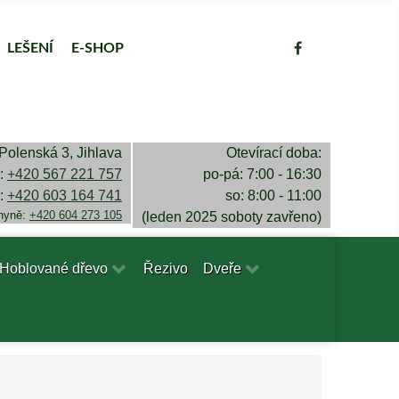
LEŠENÍ
E-SHOP
Polenská 3, Jihlava
Otevírací doba:
a:
+420 567 221 757
po-pá: 7:00 - 16:30
a:
+420 603 164 741
so: 8:00 - 11:00
chyně:
+420 604 273 105
(leden 2025 soboty zavřeno)
Hoblované dřevo
Řezivo
Dveře