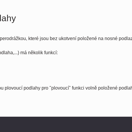
lahy
 perodrážkou, které jsou bez ukotvení položené na nosné podla
laha,...) má několik funkcí:
 plovoucí podlahy pro "plovoucí" funkci volně položené podla