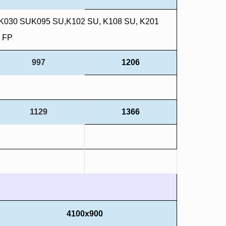
U,K030 SUK095 SU,K102 SU, K108 SU, K201
7 FP
997
1206
1129
1366
4100x900