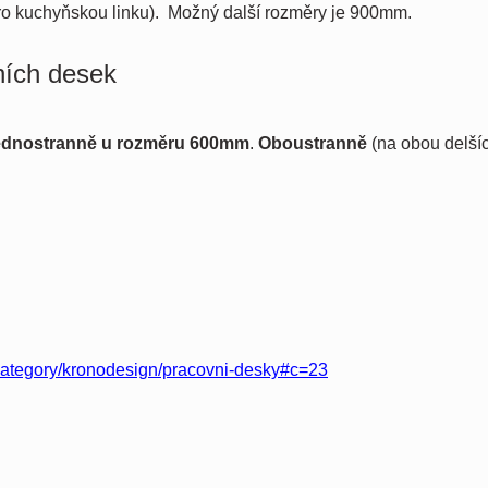
o kuchyňskou linku). Možný další rozměry je 900mm.
ních desek
ednostranně u rozměru 600mm
.
Oboustranně
(na obou delší
_category/kronodesign/pracovni-desky#c=23