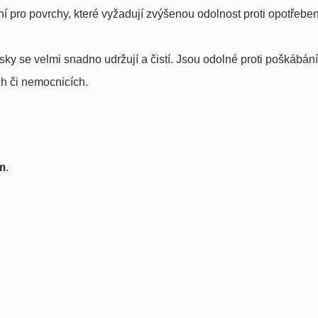
ní pro povrchy, které vyžadují zvýšenou odolnost proti opotřebení
ky se velmi snadno udržují a čistí. Jsou odolné proti poškábání
ch či nemocnicích.
mm
.