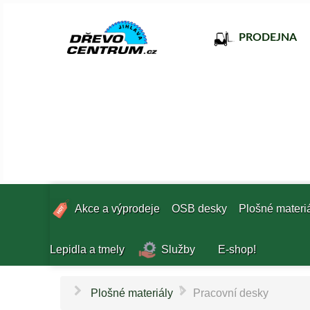
PRODEJNA
Akce a výprodeje
OSB desky
Plošné materi
Lepidla a tmely
Služby
E-shop!
\
Plošné materiály
Pracovní desky