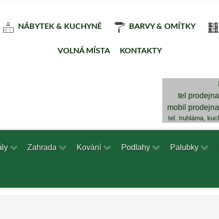
NÁBYTEK & KUCHYNĚ
BARVY & OMÍTKY
VOLNÁ MÍSTA
KONTAKTY
tel prodejn
mobil prodejn
tel. truhlárna, ku
ály
Zahrada
Kování
Podlahy
Palubky