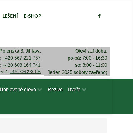
LEŠENÍ
E-SHOP
Polenská 3, Jihlava
Otevírací doba:
a:
+420 567 221 757
po-pá: 7:00 - 16:30
a:
+420 603 164 741
so: 8:00 - 11:00
chyně:
+420 604 273 105
(leden 2025 soboty zavřeno)
Hoblované dřevo
Řezivo
Dveře