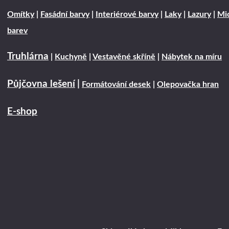
Omítky
|
Fasádní barvy
|
Interiérové barvy
|
Laky
|
Lazury
|
Mic
barev
Truhlárna
|
Kuchyně
|
Vestavěné skříně
|
Nábytek na míru
Půjčovna lešení
|
Formátování desek
|
Olepovačka hran
E-shop