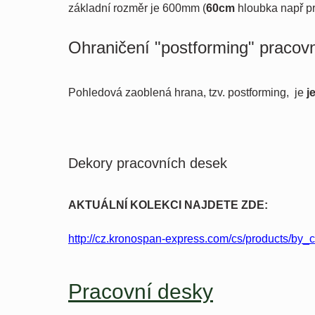
základní rozměr je 600mm (
60cm
hloubka např pr
Ohraničení "postforming" pracov
Pohledová zaoblená hrana, tzv. postforming, je
j
Dekory pracovních desek
AKTUÁLNÍ KOLEKCI NAJDETE ZDE:
http://cz.kronospan-express.com/cs/products/by
Pracovní desky