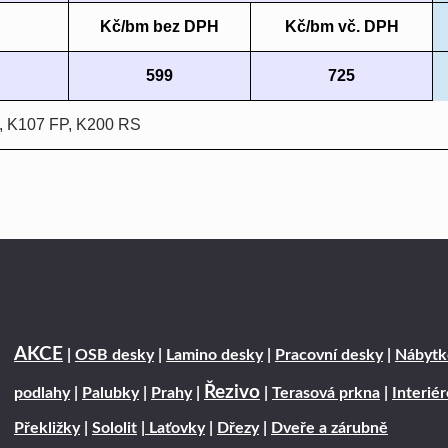
Kč/bm bez DPH
Kč/bm vč. DPH
599
725
, K107 FP, K200 RS
AKCE
|
OSB desky
|
Lamino desky
|
Pracovní desky
|
Nábytk
Řezivo
podlahy
|
Palubky
|
Prahy
|
|
Terasová prkna
|
Interié
Překližky
|
Sololit
|
Laťovky
|
Dřezy
|
Dveře a zárubně