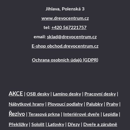
Jihlava, Polenská 3
www.drevocentrum.cz
tel:
+420 567221757
email:
sklad@drevocentrum.cz
E-shop obchod.drevocentrum.cz
Ochrana osobních údajů (GDPR)
AKCE
|
OSB desky
|
Lamino desky
|
Pracovní desky
|
Nábytkové hrany
|
Plovoucí podlahy
|
Palubky
|
Prahy
|
Řezivo
|
Terasová prkna
|
Interiérové dveře
|
Lepidla
|
Překližky
|
Sololit
|
Laťovky
|
Dřezy
|
Dveře a zárubně