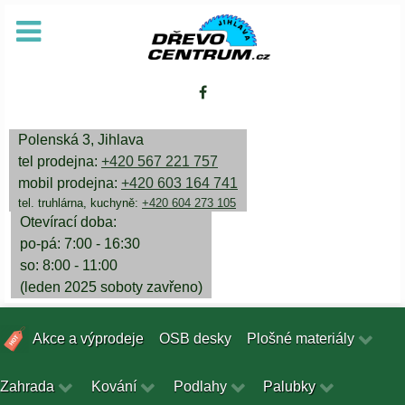
Polenská 3, Jihlava
tel prodejna:
+420 567 221 757
mobil prodejna:
+420 603 164 741
tel. truhlárna, kuchyně:
+420 604 273 105
Otevírací doba:
po-pá: 7:00 - 16:30
so: 8:00 - 11:00
(leden 2025 soboty zavřeno)
Akce a výprodeje
OSB desky
Plošné materiály
Zahrada
Kování
Podlahy
Palubky