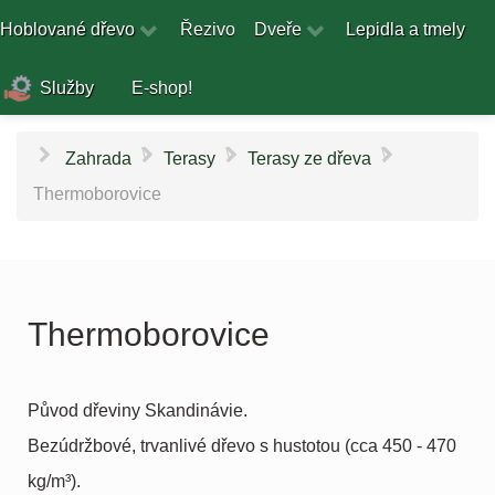
Hoblované dřevo
Řezivo
Dveře
Lepidla a tmely
Služby
E-shop!
\
\
\
Zahrada
Terasy
Terasy ze dřeva
Thermoborovice
Thermoborovice
Původ dřeviny Skandinávie.
Bezúdržbové, trvanlivé dřevo s hustotou (cca 450 - 470
kg/m³).