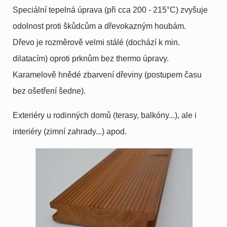
Speciální tepelná úprava (při cca 200 - 215°C) zvyšuje
odolnost proti škůdcům a dřevokazným houbám.
Dřevo je rozměrově velmi stálé (dochází k min.
dilatacím) oproti prknům bez thermo úpravy.
Karamelově hnědé zbarvení dřeviny (postupem času
bez ošetření šedne).
Exteriéry u rodinných domů (terasy, balkóny...), ale i
interiéry (zimní zahrady...) apod.