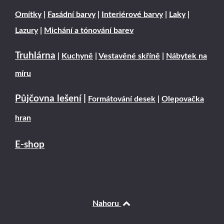
Omítky
|
Fasádní barvy
|
Interiérové barvy
|
Laky
|
Lazury
|
Michání a tónování barev
Truhlárna
|
Kuchyně
|
Vestavěné skříně
|
Nábytek na
míru
Půjčovna lešení
|
Formátování desek
|
Olepovačka
hran
E-shop
Nahoru