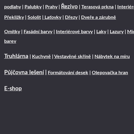
Řezivo
podlahy
|
Palubky
|
Prahy
|
|
Terasová prkna
|
Interié
Překližky
|
Sololit
|
Laťovky
|
Dřezy
|
Dveře a zárubně
Omítky
|
Fasádní barvy
|
Interiérové barvy
|
Laky
|
Lazury
|
Mic
barev
Truhlárna
|
Kuchyně
|
Vestavěné skříně
|
Nábytek na míru
Půjčovna lešení
|
Formátování desek
|
Olepovačka hran
E-shop