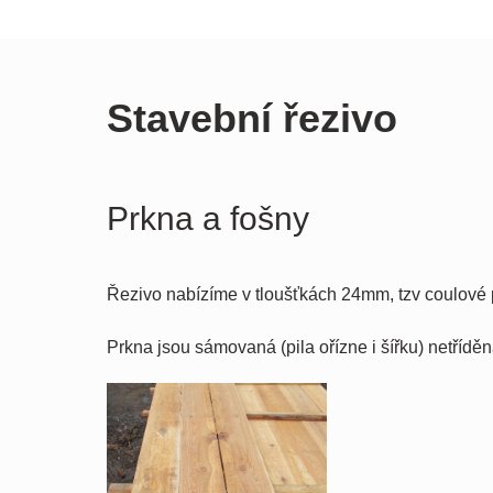
Stavební řezivo
Prkna a fošny
Řezivo nabízíme v tloušťkách 24mm, tzv coulové 
Prkna jsou sámovaná (pila ořízne i šířku) netřídě