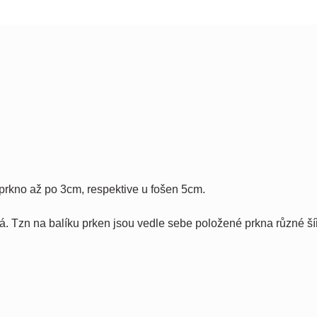
prkno až po 3cm, respektive u fošen 5cm.
ná. Tzn na balíku prken jsou vedle sebe položené prkna různé ší