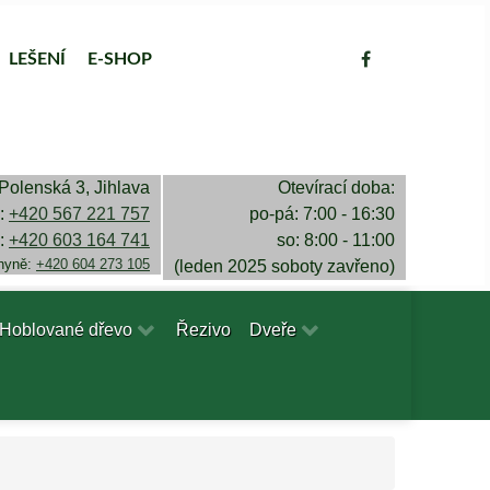
LEŠENÍ
E-SHOP
Polenská 3, Jihlava
Otevírací doba:
a:
+420 567 221 757
po-pá: 7:00 - 16:30
a:
+420 603 164 741
so: 8:00 - 11:00
chyně:
+420 604 273 105
(leden 2025 soboty zavřeno)
Hoblované dřevo
Řezivo
Dveře