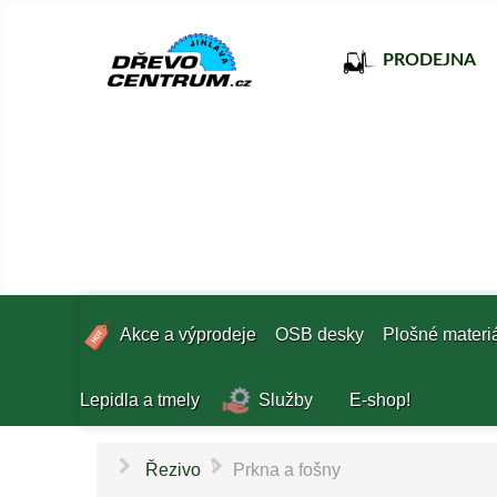
PRODEJNA
Akce a výprodeje
OSB desky
Plošné materi
Lepidla a tmely
Služby
E-shop!
\
Řezivo
Prkna a fošny