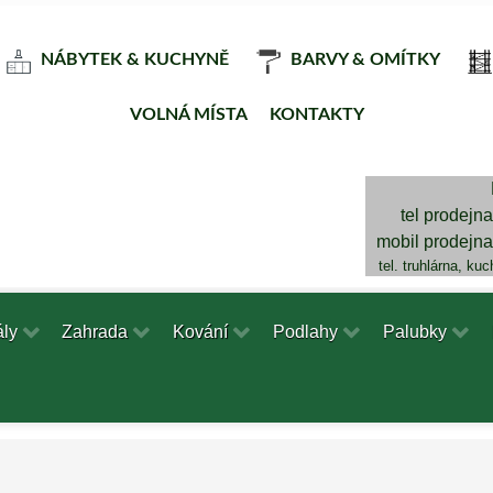
NÁBYTEK & KUCHYNĚ
BARVY & OMÍTKY
VOLNÁ MÍSTA
KONTAKTY
tel prodejn
mobil prodejn
tel. truhlárna, ku
ály
Zahrada
Kování
Podlahy
Palubky