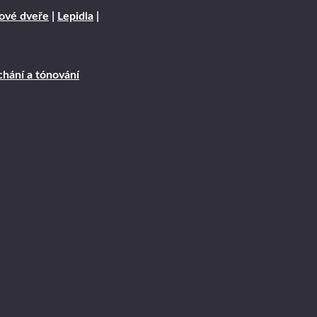
rové dveře
|
Lepidla
|
hání a tónování