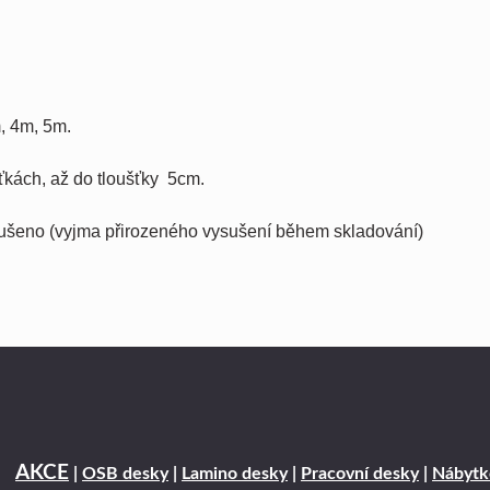
, 4m, 5m.
šťkách, až do tloušťky 5cm.
sušeno (vyjma přirozeného vysušení během skladování)
AKCE
|
OSB desky
|
Lamino desky
|
Pracovní desky
|
Nábytk