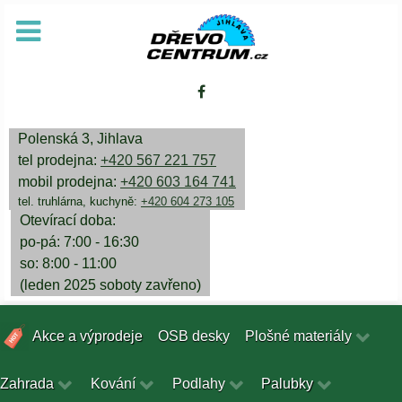
Polenská 3, Jihlava
tel prodejna:
+420 567 221 757
mobil prodejna:
+420 603 164 741
tel. truhlárna, kuchyně:
+420 604 273 105
Otevírací doba:
po-pá: 7:00 - 16:30
so: 8:00 - 11:00
(leden 2025 soboty zavřeno)
Akce a výprodeje
OSB desky
Plošné materiály
Zahrada
Kování
Podlahy
Palubky