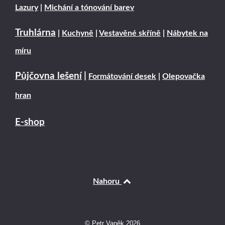
Lazury
|
Michání a tónování barev
Truhlárna
|
Kuchyně
|
Vestavěné skříně
|
Nábytek na
míru
Půjčovna lešení
|
Formátování desek
|
Olepovačka
hran
E-shop
Nahoru
© Petr Vaněk 2026