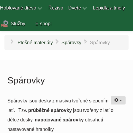
Hoblované dřevo
Řezivo
Dveře
Lepidla a tmely
Služby
E-shop!
\
\
Plošné materiály
Spárovky
Spárovky
Spárovky
Spárovky jsou desky z masivu tvořené slepením
latí. Tzv.
průběžné spárovky
jsou tvořeny z latí o
délce desky,
napojované spárovky
obsahují
nastavované hranolky.