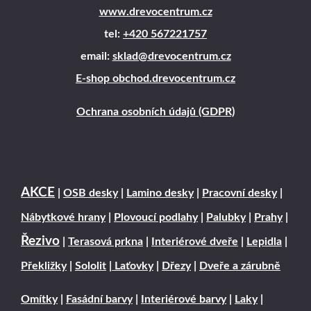
www.drevocentrum.cz
tel:
+420 567221757
email:
sklad@drevocentrum.cz
E-shop obchod.drevocentrum.cz
Ochrana osobních údajů (GDPR)
AKCE
|
OSB desky
|
Lamino desky
|
Pracovní desky
|
Nábytkové hrany
|
Plovoucí podlahy
|
Palubky
|
Prahy
|
Řezivo
|
Terasová prkna
|
Interiérové dveře
|
Lepidla
|
Překližky
|
Sololit
|
Laťovky
|
Dřezy
|
Dveře a zárubně
Omítky
|
Fasádní barvy
|
Interiérové barvy
|
Laky
|