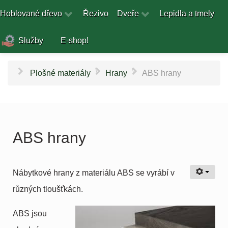
Hoblované dřevo
Řezivo
Dveře
Lepidla a tmely
Služby
E-shop!
\
\
Plošné materiály
Hrany
ABS hrany
ABS hrany
Nábytkové hrany z materiálu ABS se vyrábí v
různých tloušťkách.
ABS jsou