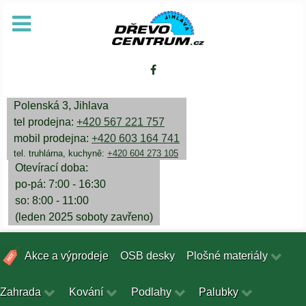
Polenská 3, Jihlava
tel prodejna:
+420 567 221 757
mobil prodejna:
+420 603 164 741
tel. truhlárna, kuchyně:
+420 604 273 105
Otevírací doba:
po-pá: 7:00 - 16:30
so: 8:00 - 11:00
(leden 2025 soboty zavřeno)
Akce a výprodeje
OSB desky
Plošné materiály
Zahrada
Kování
Podlahy
Palubky