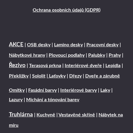
Ochrana osobních údajů (GDPR)
AKCE
|
OSB desky
|
Lamino desky
|
Pracovní desky
|
Nábytkové hrany
|
Plovoucí podlahy
|
Palubky
|
Prahy
|
Řezivo
|
Terasová prkna
|
Interiérové dveře
|
Lepidla
|
Překližky
|
Sololit
|
Laťovky
|
Dřezy
|
Dveře a zárubně
Omítky
|
Fasádní barvy
|
Interiérové barvy
|
Laky
|
Lazury
|
Michání a tónování barev
Truhlárna
|
Kuchyně
|
Vestavěné skříně
|
Nábytek na
míru