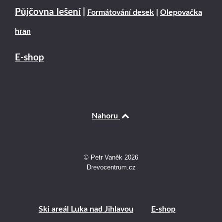
Půjčovna lešení
|
Formátování desek
|
Olepovačka
hran
E-shop
Nahoru
© Petr Vaněk 2026
Drevocentrum.cz
Ski areál Luka nad Jihlavou
E-shop