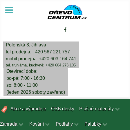
Polenská 3, Jihlava
tel prodejna:
+420 567 221 757
mobil prodejna:
+420 603 164 741
tel. truhlárna, kuchyně:
+420 604 273 105
Otevírací doba:
po-pá: 7:00 - 16:30
so: 8:00 - 11:00
(leden 2025 soboty zavřeno)
Akce a výprodeje
OSB desky
Plošné materiály
Zahrada
Kování
Podlahy
Palubky