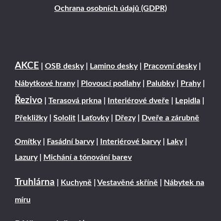
Ochrana osobních údajů (GDPR)
AKCE
|
OSB desky
|
Lamino desky
|
Pracovní desky
|
Nábytkové hrany
|
Plovoucí podlahy
|
Palubky
|
Prahy
|
Řezivo
|
Terasová prkna
|
Interiérové dveře
|
Lepidla
|
Překližky
|
Sololit
|
Laťovky
|
Dřezy
|
Dveře a zárubně
Omítky
|
Fasádní barvy
|
Interiérové barvy
|
Laky
|
Lazury
|
Michání a tónování barev
Truhlárna
|
Kuchyně
|
Vestavěné skříně
|
Nábytek na
míru