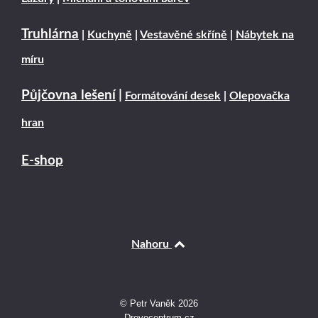
Truhlárna
|
Kuchyně
|
Vestavěné skříně
|
Nábytek na
míru
Půjčovna lešení
|
Formátování desek
|
Olepovačka
hran
E-shop
Nahoru
© Petr Vaněk 2026
Drevocentrum.cz