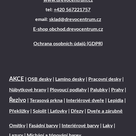
tel:
+420 567221757
email:
sklad@drevocentrum.cz
E-shop obchod.drevocentrum.cz
Ochrana osobních údajů (GDPR)
AKCE
|
OSB desky
|
Lamino desky
|
Pracovní desky
|
Nábytkové hrany
|
Plovoucí podlahy
|
Palubky
|
Prahy
|
Řezivo
|
Terasová prkna
|
Interiérové dveře
|
Lepidla
|
Překližky
|
Sololit
|
Laťovky
|
Dřezy
|
Dveře a zárubně
Omítky
|
Fasádní barvy
|
Interiérové barvy
|
Laky
|
Lazury
|
Michání a tónování barev