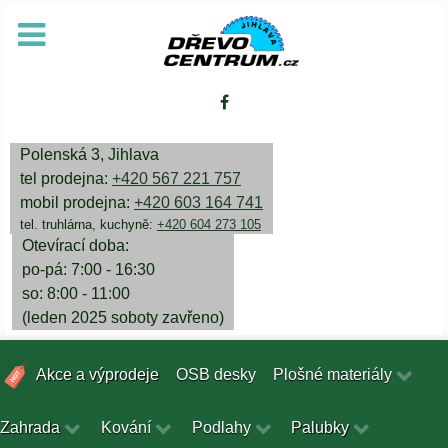
Polenská 3, Jihlava
tel prodejna:
+420 567 221 757
mobil prodejna:
+420 603 164 741
tel. truhlárna, kuchyně:
+420 604 273 105
Otevírací doba:
po-pá: 7:00 - 16:30
so: 8:00 - 11:00
(leden 2025 soboty zavřeno)
Akce a výprodeje
OSB desky
Plošné materiály
Zahrada
Kování
Podlahy
Palubky