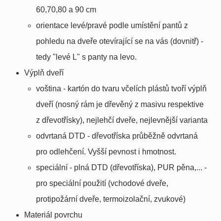
60,70,80 a 90 cm
orientace levé/pravé podle umístění pantů z
pohledu na dveře otevírající se na vás (dovnitř) -
tedy "levé L" s panty na levo.
Výplň dveří
voština - kartón do tvaru včelích plástů tvoří výplň
dveří (nosný rám je dřevěný z masivu respektive
z dřevotřísky), nejlehčí dveře, nejlevnější varianta
odvrtaná DTD - dřevotříska průběžně odvrtaná
pro odlehčení. Vyšší pevnost i hmotnost.
speciální - plná DTD (dřevotříska), PUR pěna,... -
pro speciální použití (vchodové dveře,
protipožární dveře, termoizolační, zvukové)
Materiál povrchu