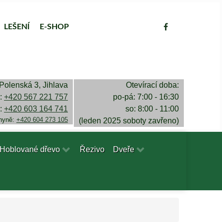
LEŠENÍ
E-SHOP
Polenská 3, Jihlava
Otevírací doba:
a:
+420 567 221 757
po-pá: 7:00 - 16:30
a:
+420 603 164 741
so: 8:00 - 11:00
chyně:
+420 604 273 105
(leden 2025 soboty zavřeno)
Hoblované dřevo
Řezivo
Dveře