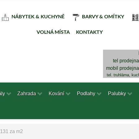
NÁBYTEK & KUCHYNĚ
BARVY & OMÍTKY
VOLNÁ MÍSTA
KONTAKTY
tel prodejn
mobil prodejn
tel. truhlárna, ku
ály
Zahrada
Kování
Podlahy
Palubky
131 za m2