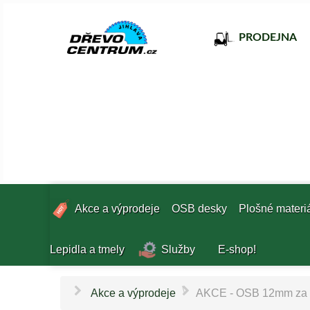
PRODEJNA
Akce a výprodeje
OSB desky
Plošné materi
Lepidla a tmely
Služby
E-shop!
\
Akce a výprodeje
AKCE - OSB 12mm za 