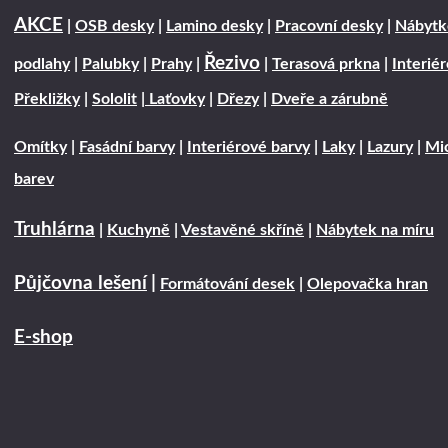
AKCE
|
OSB desky
|
Lamino desky
|
Pracovní desky
|
Nábytk
Řezivo
podlahy
|
Palubky
|
Prahy
|
|
Terasová prkna
|
Interié
Překližky
|
Sololit
|
Laťovky
|
Dřezy
|
Dveře a zárubně
Omítky
|
Fasádní barvy
|
Interiérové barvy
|
Laky
|
Lazury
|
Mic
barev
Truhlárna
|
Kuchyně
|
Vestavěné skříně
|
Nábytek na míru
Půjčovna lešení
|
Formátování desek
|
Olepovačka hran
E-shop