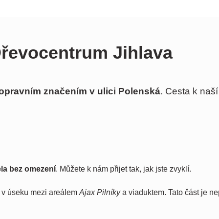
Dřevocentrum Jihlava
opravním značením v ulici Polenská
. Cesta k naší
ela bez omezení
.
Můžete k nám přijet tak, jak jste zvyklí.
až v úseku mezi areálem
Ajax Pilníky
a viaduktem. Tato část je n