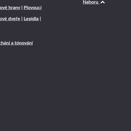
Nahoru
ové hrany
|
Plovoucí
rové dveře
|
Lepidla
|
hání a tónování