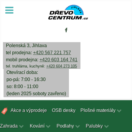
Polenská 3, Jihlava
tel prodejna:
+420 567 221 757
mobil prodejna:
+420 603 164 741
tel. truhlárna, kuchyně:
+420 604 273 105
Otevírací doba:
po-pá: 7:00 - 16:30
so: 8:00 - 11:00
(leden 2025 soboty zavřeno)
Akce a výprodeje
OSB desky
Plošné materiály
Zahrada
Kování
Podlahy
Palubky