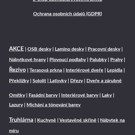
Ochrana osobních údajů (GDPR)
AKCE
|
OSB desky
|
Lamino desky
|
Pracovní desky
|
Nábytkové hrany
|
Plovoucí podlahy
|
Palubky
|
Prahy
|
Řezivo
|
Terasová prkna
|
Interiérové dveře
|
Lepidla
|
Překližky
|
Sololit
|
Laťovky
|
Dřezy
|
Dveře a zárubně
Omítky
|
Fasádní barvy
|
Interiérové barvy
|
Laky
|
Lazury
|
Michání a tónování barev
Truhlárna
|
Kuchyně
|
Vestavěné skříně
|
Nábytek na
míru