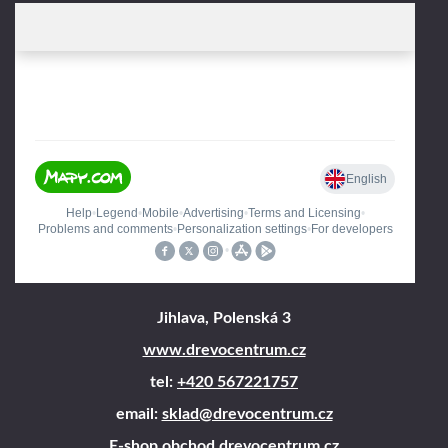
Jihlava, Polenská 3
www.drevocentrum.cz
tel:
+420 567221757
email:
sklad@drevocentrum.cz
E-shop obchod.drevocentrum.cz