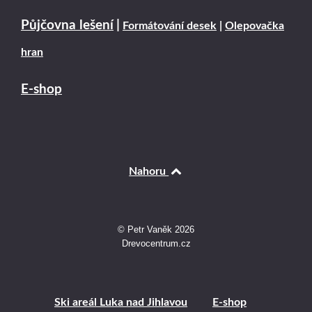
Půjčovna lešení
|
Formátování desek
|
Olepovačka
hran
E-shop
Nahoru
© Petr Vaněk 2026
Drevocentrum.cz
Ski areál Luka nad Jihlavou
E-shop