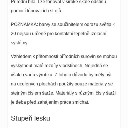
Přírodní bílá. Lze tónovat v široké škále odstínů
pomocí tónovacích strojů.
POZNÁMKA: barvy se součinitelem odrazu světla <
20 nejsou určené pro kontaktní tepelně izolační
systémy.
Vzhledem k přítomnosti přírodních surovin se mohou
vyskytnout malé rozdíly v odstínech. Nejedná se
však o vadu výrobku. Z tohoto důvodu by měly být
na ucelených plochách použity pouze materiály se
stejným číslem šarže. Materiály s různými čísly šarží
je třeba před zahájením práce smíchat.
Stupeň lesku