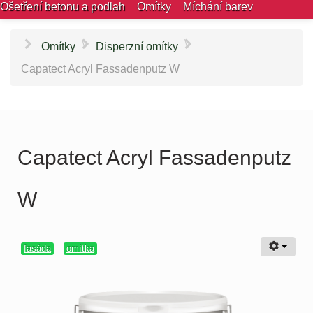
Ošetření betonu a podlah
Omítky
Míchání barev
\
\
Omítky
Disperzní omítky
Capatect Acryl Fassadenputz W
Capatect Acryl Fassadenputz
W
fasáda
omítka