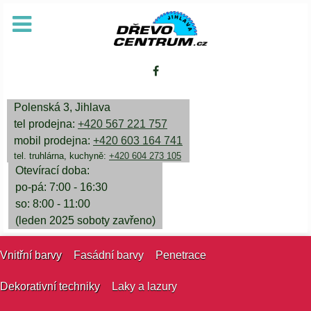
Polenská 3, Jihlava
tel prodejna:
+420 567 221 757
mobil prodejna:
+420 603 164 741
tel. truhlárna, kuchyně:
+420 604 273 105
Otevírací doba:
po-pá: 7:00 - 16:30
so: 8:00 - 11:00
(leden 2025 soboty zavřeno)
Vnitřní barvy
Fasádní barvy
Penetrace
Dekorativní techniky
Laky a lazury