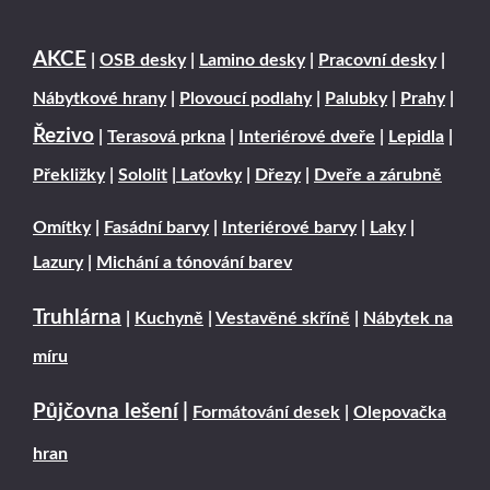
AKCE
|
OSB desky
|
Lamino desky
|
Pracovní desky
|
Nábytkové hrany
|
Plovoucí podlahy
|
Palubky
|
Prahy
|
Řezivo
|
Terasová prkna
|
Interiérové dveře
|
Lepidla
|
Překližky
|
Sololit
|
Laťovky
|
Dřezy
|
Dveře a zárubně
Omítky
|
Fasádní barvy
|
Interiérové barvy
|
Laky
|
Lazury
|
Michání a tónování barev
Truhlárna
|
Kuchyně
|
Vestavěné skříně
|
Nábytek na
míru
Půjčovna lešení
|
Formátování desek
|
Olepovačka
hran