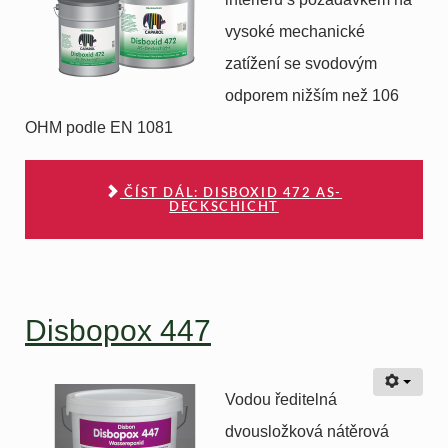
vysoké mechanické
zatížení se svodovým
odporem nižším než 106
OHM podle EN 1081
ČÍST DÁL: DISBOXID 472 AS-
DECKSCHICHT
Disbopox 447
Vodou ředitelná
dvousložková nátěrová