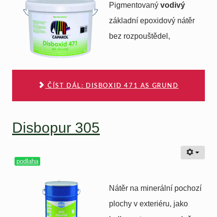
Pigmentovaný
vodivý
základní epoxidový nátěr
bez rozpouštědel,
ČÍST DÁL: DISBOXID 471 AS GRUND
Disbopur 305
podlaha
Nátěr na minerální pochozí
plochy v exteriéru, jako