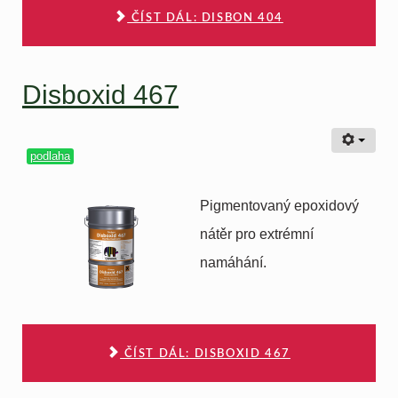
ČÍST DÁL: DISBON 404
Disboxid 467
podlaha
Pigmentovaný epoxidový
nátěr pro extrémní
namáhání.
ČÍST DÁL: DISBOXID 467