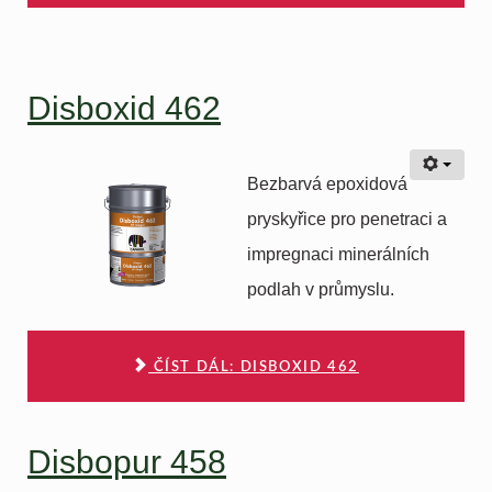
Disboxid 462
Bezbarvá epoxidová
pryskyřice pro penetraci a
impregnaci minerálních
podlah v průmyslu.
ČÍST DÁL: DISBOXID 462
Disbopur 458