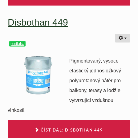
Disbothan 449
podlaha
Pigmentovaný, vysoce
elastický jednosložkový
polyuretanový nátěr pro
balkony, terasy a lodžie
vytvrzující vzdušnou
vlhkostí.
ČÍST DÁL: DISBOTHAN 449