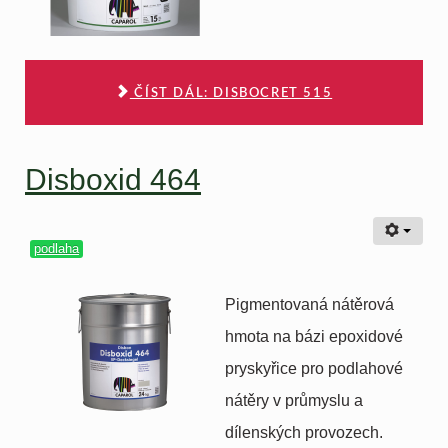
ČÍST DÁL: DISBOCRET 515
Disboxid 464
podlaha
Pigmentovaná nátěrová
hmota na bázi epoxidové
pryskyřice pro podlahové
nátěry v průmyslu a
dílenských provozech.