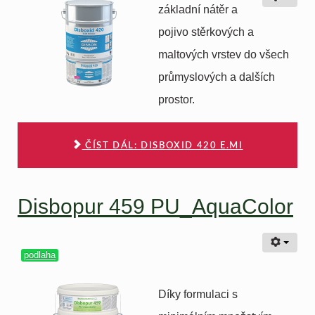
základní nátěr a
pojivo stěrkových a
maltových vrstev do všech
průmyslových a dalších
prostor.
ČÍST DÁL: DISBOXID 420 E.MI
Disbopur 459 PU_AquaColor
podlaha
Díky formulaci s