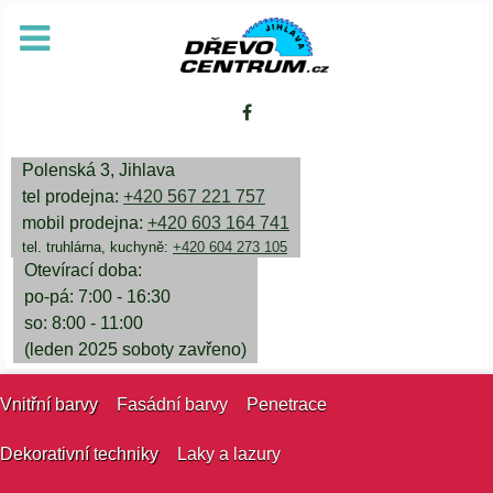
Polenská 3, Jihlava
tel prodejna:
+420 567 221 757
mobil prodejna:
+420 603 164 741
tel. truhlárna, kuchyně:
+420 604 273 105
Otevírací doba:
po-pá: 7:00 - 16:30
so: 8:00 - 11:00
(leden 2025 soboty zavřeno)
Vnitřní barvy
Fasádní barvy
Penetrace
Dekorativní techniky
Laky a lazury