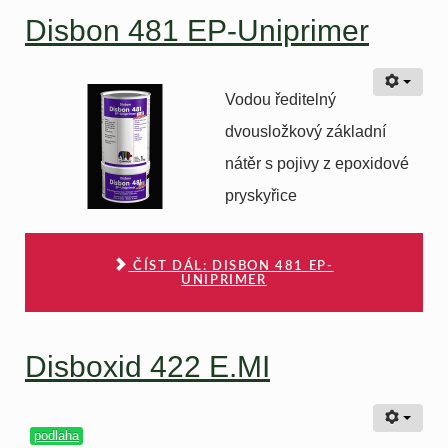
Disbon 481 EP-Uniprimer
Vodou ředitelný
dvousložkový základní
nátěr s pojivy z epoxidové
pryskyřice
ČÍST DÁL: DISBON 481 EP-
UNIPRIMER
Disboxid 422 E.MI
podlaha