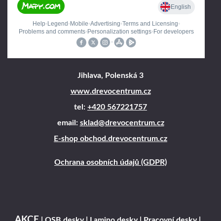
Jihlava, Polenská 3
www.drevocentrum.cz
tel:
+420 567221757
email:
sklad@drevocentrum.cz
E-shop obchod.drevocentrum.cz
Ochrana osobních údajů (GDPR)
AKCE
|
OSB desky
|
Lamino desky
|
Pracovní desky
|