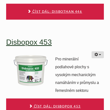
ČÍST DÁL: DISBOTHAN 446
Disbopox 453
Pro minerální
podlahové plochy s
vysokým mechanickým
namáháním v průmyslu a
řemeslném sektoru
ČÍST DÁL: DISBOPOX 453