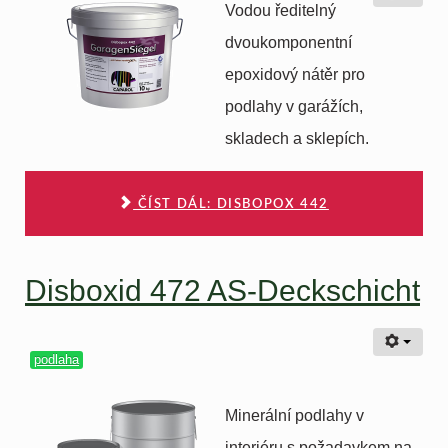
Vodou ředitelný
dvoukomponentní
epoxidový nátěr pro
podlahy v garážích,
skladech a sklepích.
ČÍST DÁL: DISBOPOX 442
Disboxid 472 AS-Deckschicht
podlaha
Minerální podlahy v
interiéru s požadavkem na