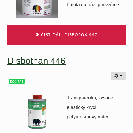
hmota na bázi pryskyřice
ČÍST DÁL: DISBOPOX 447
Disbothan 446
podlaha
Transparentní, vysoce
elastický krycí
polyuretanový nátěr.