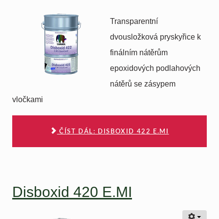
Transparentní
dvousložková pryskyřice k
finálním nátěrům
epoxidových podlahových
nátěrů se zásypem
vločkami
ČÍST DÁL: DISBOXID 422 E.MI
Disboxid 420 E.MI