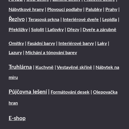
Nábytkové hrany
|
Plovoucí podlahy
|
Palubky
|
Prahy
|
Řezivo
|
Terasová prkna
|
Interiérové dveře
|
Lepidla
|
Překližky
|
Sololit
|
Laťovky
|
Dřezy
|
Dveře a zárubně
Omítky
|
Fasádní barvy
|
Interiérové barvy
|
Laky
|
Lazury
|
Michání a tónování barev
Truhlárna
|
Kuchyně
|
Vestavěné skříně
|
Nábytek na
míru
Půjčovna lešení
|
Formátování desek
|
Olepovačka
hran
E-shop