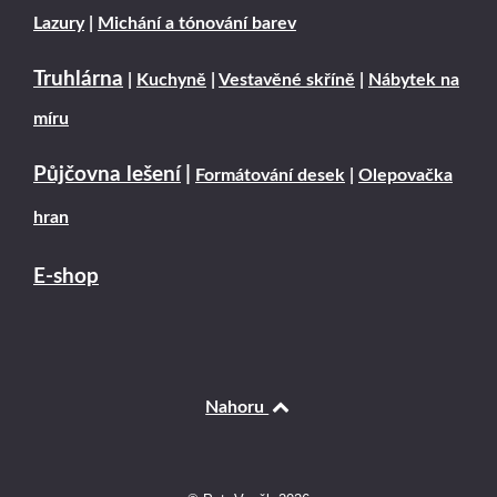
Lazury
|
Michání a tónování barev
Truhlárna
|
Kuchyně
|
Vestavěné skříně
|
Nábytek na
míru
Půjčovna lešení
|
Formátování desek
|
Olepovačka
hran
E-shop
Nahoru