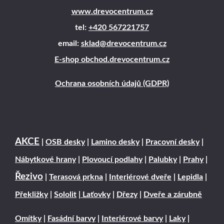
www.drevocentrum.cz
tel:
+420 567221757
email:
sklad@drevocentrum.cz
E-shop obchod.drevocentrum.cz
Ochrana osobních údajů (GDPR)
AKCE
|
OSB desky
|
Lamino desky
|
Pracovní desky
|
Nábytkové hrany
|
Plovoucí podlahy
|
Palubky
|
Prahy
|
Řezivo
|
Terasová prkna
|
Interiérové dveře
|
Lepidla
|
Překližky
|
Sololit
|
Laťovky
|
Dřezy
|
Dveře a zárubně
Omítky
|
Fasádní barvy
|
Interiérové barvy
|
Laky
|