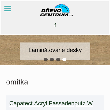
Laminátované desky
omítka
Capatect Acryl Fassadenputz W