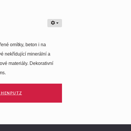
ené omítky, beton i na
é nekřídující minerální a
ové materiály. Dekorativní
ms.
SCHENPUTZ