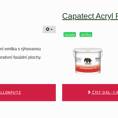
Capatect Acryl
fasáda
omítka
rní omítka s rýhovanou
rativní fasádní plochy.
ILLENPUTZ
ČÍST DÁL: C