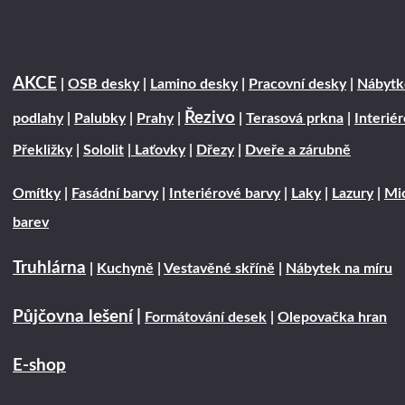
AKCE
|
OSB desky
|
Lamino desky
|
Pracovní desky
|
Nábytk
Řezivo
podlahy
|
Palubky
|
Prahy
|
|
Terasová prkna
|
Interié
Překližky
|
Sololit
|
Laťovky
|
Dřezy
|
Dveře a zárubně
Omítky
|
Fasádní barvy
|
Interiérové barvy
|
Laky
|
Lazury
|
Mic
barev
Truhlárna
|
Kuchyně
|
Vestavěné skříně
|
Nábytek na míru
Půjčovna lešení
|
Formátování desek
|
Olepovačka hran
E-shop