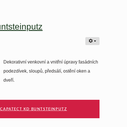
ntsteinputz
Dekorativní venkovní a vnitřní úpravy fasádních
podezdívek, sloupů, předsálí, ostění oken a
dveří.
 CAPATECT KD BUNTSTEINPUTZ