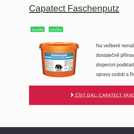
Capatect Faschenputz
fasáda
omítka
Na veškeré nenatř
dostatečně přilnav
disperzní podklad
upravy ozdob a ří
ČÍST DÁL: CAPATECT FA