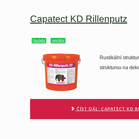
Capatect KD Rillenputz
fasáda
omítka
Rustikální struktu
strukturou na deko
ČÍST DÁL: CAPATECT KD R