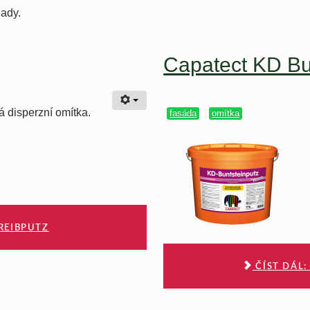
lady.
Capatect KD Bu
 disperzní omítka.
fasáda
omítka
REIBPUTZ
ČÍST DÁL: