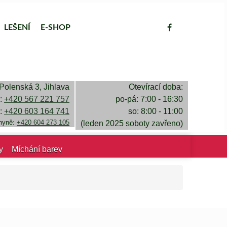
LEŠENÍ
E-SHOP
Polenská 3, Jihlava
Otevírací doba:
a:
+420 567 221 757
po-pá: 7:00 - 16:30
a:
+420 603 164 741
so: 8:00 - 11:00
chyně:
+420 604 273 105
(leden 2025 soboty zavřeno)
y
Míchání barev