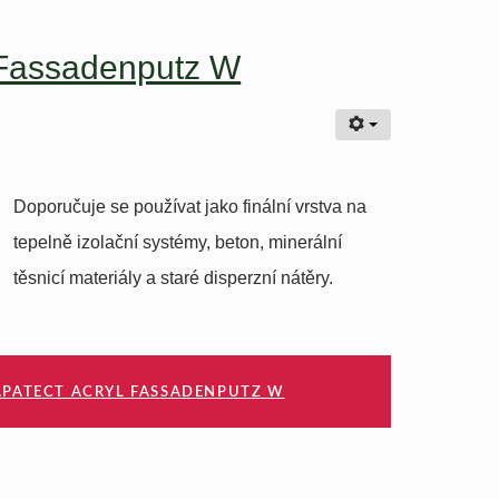
 Fassadenputz W
Doporučuje se používat jako finální vrstva na
tepelně izolační systémy, beton, minerální
těsnicí materiály a staré disperzní nátěry.
APATECT ACRYL FASSADENPUTZ W