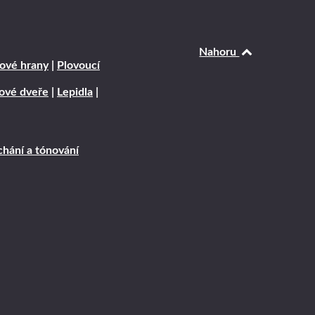
Nahoru
ové hrany
|
Plovoucí
rové dveře
|
Lepidla
|
hání a tónování