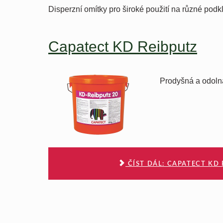
Disperzní omítky pro široké použití na různé podk
Capatect KD Reibputz
Prodyšná a odolná
ČÍST DÁL: CAPATECT KD 