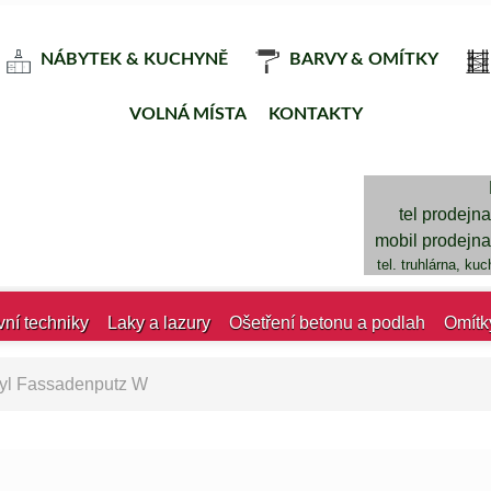
NÁBYTEK & KUCHYNĚ
BARVY & OMÍTKY
VOLNÁ MÍSTA
KONTAKTY
tel prodejn
mobil prodejn
tel. truhlárna, ku
vní techniky
Laky a lazury
Ošetření betonu a podlah
Omítk
ryl Fassadenputz W