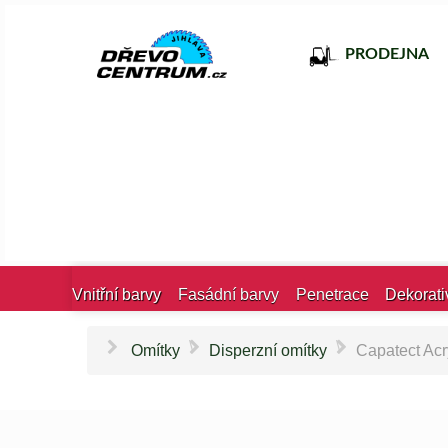
PRODEJNA
Vnitřní barvy
Fasádní barvy
Penetrace
Dekorati
\
\
Omítky
Disperzní omítky
Capatect Ac