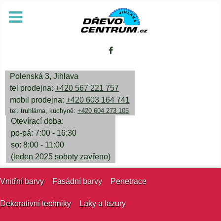
Polenská 3, Jihlava
tel prodejna:
+420 567 221 757
mobil prodejna:
+420 603 164 741
tel. truhlárna, kuchyně:
+420 604 273 105
Otevírací doba:
po-pá: 7:00 - 16:30
so: 8:00 - 11:00
(leden 2025 soboty zavřeno)
Vnitřní barvy
Fasádní barvy
Penetrace
Dekorativní techniky
Laky a lazury