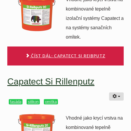
kombinované tepelně
izolační systémy Capatect a
na systémy sanačních
omítek.
ČÍST DÁL: CAPATECT SI REIBPUTZ
Capatect Si Rillenputz
fasáda
silikon
omítka
Vhodné jako krycí vrstva na
kombinované tepelně