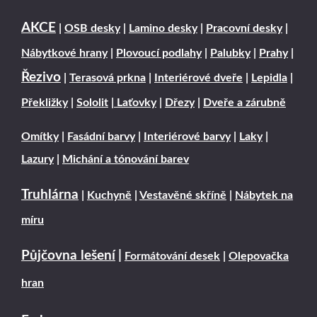
AKCE
|
OSB desky
|
Lamino desky
|
Pracovní desky
|
Nábytkové hrany
|
Plovoucí podlahy
|
Palubky
|
Prahy
|
Řezivo
|
Terasová prkna
|
Interiérové dveře
|
Lepidla
|
Překližky
|
Sololit
|
Laťovky
|
Dřezy
|
Dveře a zárubně
Omítky
|
Fasádní barvy
|
Interiérové barvy
|
Laky
|
Lazury
|
Michání a tónování barev
Truhlárna
|
Kuchyně
|
Vestavěné skříně
|
Nábytek na
míru
Půjčovna lešení
|
Formátování desek
|
Olepovačka
hran