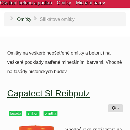
Ošetření betonu a podlah
Omítky
Míchání barev
\
Omítky
Silikátové omítky
Omítky na veškeré neošetřené omítky a beton, i na
veškeré podklady natřené minerálními barvami. Vhodné
na fasády historických budov.
Capatect SI Reibputz
fasáda
silikon
omítka
Vhodné jako krycí vrstva na