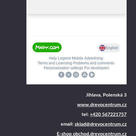
Jihlava, Polenská 3
www.drevocentrum.cz
tel:
+420 567221757
email:
sklad@drevocentrum.cz
E-shop obchod.drevocentrum.cz