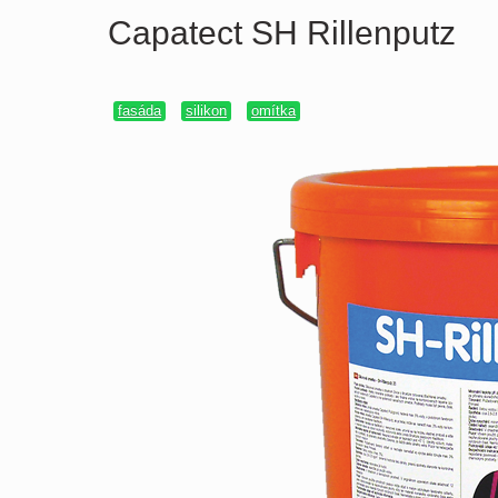
Capatect SH Rillenputz
fasáda
silikon
omítka