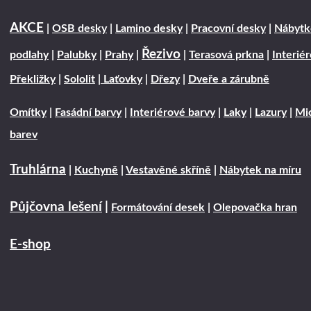
AKCE
|
OSB desky
|
Lamino desky
|
Pracovní desky
|
Nábytk
Řezivo
podlahy
|
Palubky
|
Prahy
|
|
Terasová prkna
|
Interié
Překližky
|
Sololit
|
Laťovky
|
Dřezy
|
Dveře a zárubně
Omítky
|
Fasádní barvy
|
Interiérové barvy
|
Laky
|
Lazury
|
Mic
barev
Truhlárna
|
Kuchyně
|
Vestavěné skříně
|
Nábytek na míru
Půjčovna lešení
|
Formátování desek
|
Olepovačka hran
E-shop