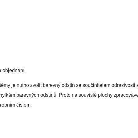
a objednání.
my je nutno zvolit barevný odstín se součinitelem odrazivosti s
chylkám barevných odstínů. Proto na souvislé plochy zpracováve
robním číslem.