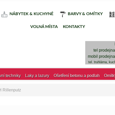
NÁBYTEK & KUCHYNĚ
BARVY & OMÍTKY
VOLNÁ MÍSTA
KONTAKTY
tel prodejn
mobil prodejn
tel. truhlárna, ku
vní techniky
Laky a lazury
Ošetření betonu a podlah
Omítk
 Rillenputz