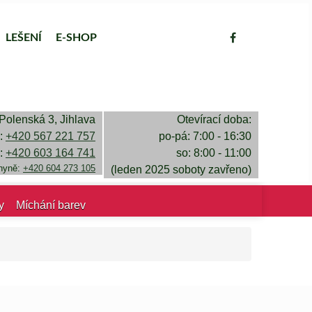
LEŠENÍ
E-SHOP
Polenská 3, Jihlava
Otevírací doba:
a:
+420 567 221 757
po-pá: 7:00 - 16:30
a:
+420 603 164 741
so: 8:00 - 11:00
chyně:
+420 604 273 105
(leden 2025 soboty zavřeno)
y
Míchání barev