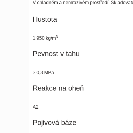
V chladném a nemrazivém prostředí. Skladovate
Hustota
3
1.950 kg/m
Pevnost v tahu
≥ 0,3 MPa
Reakce na oheň
A2
Pojivová báze