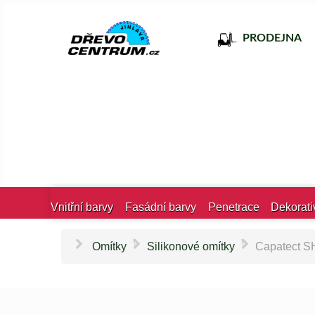
PRODEJNA
Vnitřní barvy
Fasádní barvy
Penetrace
Dekorati
\
\
Omítky
Silikonové omítky
Capatect SH