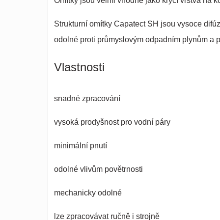
Omítky jsou velmi vhodné jako krycí vrstva na 
Strukturní omítky Capatect SH jsou vysoce difúz
odolné proti průmyslovým odpadním plynům a 
Vlastnosti
snadné zpracování
vysoká prodyšnost pro vodní páry
minimální pnutí
odolné vlivům povětrnosti
mechanicky odolné
lze zpracovávat ručně i strojně