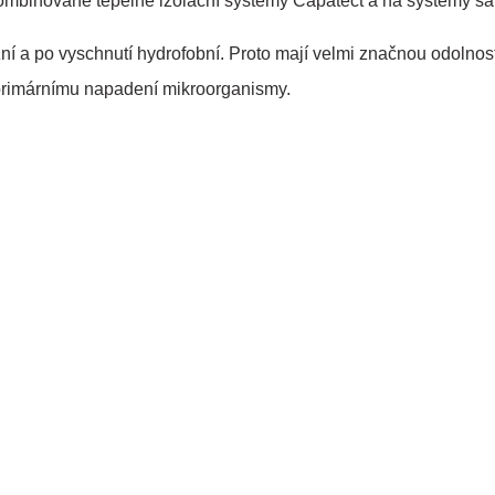
kombinované tepelně izolační systémy Capatect a na systémy sa
ní a po vyschnutí hydrofobní. Proto mají velmi značnou odolnost
primárnímu napadení mikroorganismy.