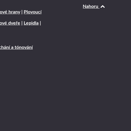
Nahoru
ové hrany
|
Plovoucí
rové dveře
|
Lepidla
|
hání a tónování