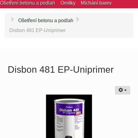
Ošetření betonu a podlah
Omítky
Míchání barev
\
Ošetření betonu a podlah
Disbon 481 EP-Uniprimer
Disbon 481 EP-Uniprimer