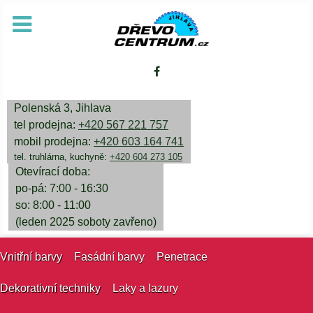
Polenská 3, Jihlava
tel prodejna:
+420 567 221 757
mobil prodejna:
+420 603 164 741
tel. truhlárna, kuchyně:
+420 604 273 105
Otevírací doba:
po-pá: 7:00 - 16:30
so: 8:00 - 11:00
(leden 2025 soboty zavřeno)
Vnitřní barvy
Fasádní barvy
Penetrace
Dekorativní techniky
Laky a lazury