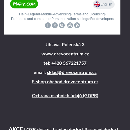
Jihlava, Polenská 3
www.drevocentrum.cz
tel:
+420 567221757
email:
sklad@drevocentrum.cz
E-shop obchod.drevocentrum.cz
Ochrana osobních údajů (GDPR)
AKCE
|
OSB desky
|
Lamino desky
|
Pracovní desky
|