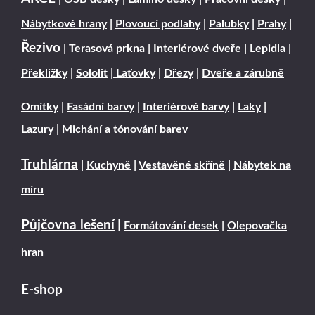
Nábytkové hrany
|
Plovoucí podlahy
|
Palubky
|
Prahy
|
Řezivo
|
Terasová prkna
|
Interiérové dveře
|
Lepidla
|
Překližky
|
Sololit
|
Laťovky
|
Dřezy
|
Dveře a zárubně
Omítky
|
Fasádní barvy
|
Interiérové barvy
|
Laky
|
Lazury
|
Michání a tónování barev
Truhlárna
|
Kuchyně
|
Vestavěné skříně
|
Nábytek na
míru
Půjčovna lešení
|
Formátování desek
|
Olepovačka
hran
E-shop