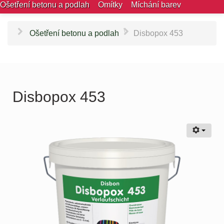
Ošetření betonu a podlah
Omítky
Míchání barev
\
Ošetření betonu a podlah
Disbopox 453
Disbopox 453