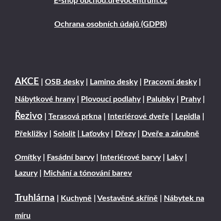
E-shop obchod.drevocentrum.cz
Ochrana osobních údajů (GDPR)
AKCE
|
OSB desky
|
Lamino desky
|
Pracovní desky
|
Nábytkové hrany
|
Plovoucí podlahy
|
Palubky
|
Prahy
|
Řezivo
|
Terasová prkna
|
Interiérové dveře
|
Lepidla
|
Překližky
|
Sololit
|
Laťovky
|
Dřezy
|
Dveře a zárubně
Omítky
|
Fasádní barvy
|
Interiérové barvy
|
Laky
|
Lazury
|
Michání a tónování barev
Truhlárna
|
Kuchyně
|
Vestavěné skříně
|
Nábytek na
míru