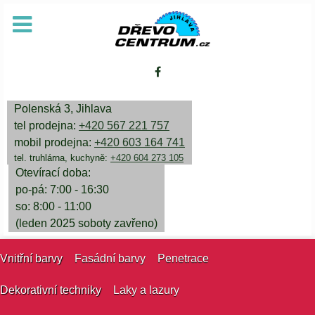
Polenská 3, Jihlava
tel prodejna:
+420 567 221 757
mobil prodejna:
+420 603 164 741
tel. truhlárna, kuchyně:
+420 604 273 105
Otevírací doba:
po-pá: 7:00 - 16:30
so: 8:00 - 11:00
(leden 2025 soboty zavřeno)
Vnitřní barvy
Fasádní barvy
Penetrace
Dekorativní techniky
Laky a lazury