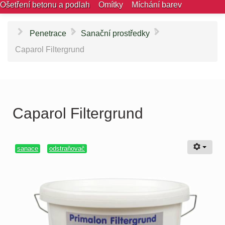
Ošetření betonu a podlah
Omítky
Míchání barev
\
\
Penetrace
Sanační prostředky
Caparol Filtergrund
Caparol Filtergrund
sanace
odstraňovač