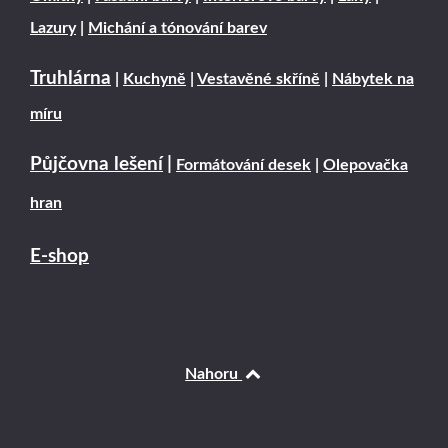
Lazury
|
Michání a tónování barev
Truhlárna
|
Kuchyně
|
Vestavěné skříně
|
Nábytek na
míru
Půjčovna lešení
|
Formátování desek
|
Olepovačka
hran
E-shop
Nahoru