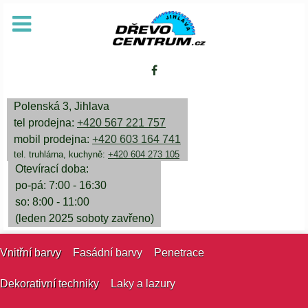
Polenská 3, Jihlava
tel prodejna:
+420 567 221 757
mobil prodejna:
+420 603 164 741
tel. truhlárna, kuchyně:
+420 604 273 105
Otevírací doba:
po-pá: 7:00 - 16:30
so: 8:00 - 11:00
(leden 2025 soboty zavřeno)
Vnitřní barvy
Fasádní barvy
Penetrace
Dekorativní techniky
Laky a lazury