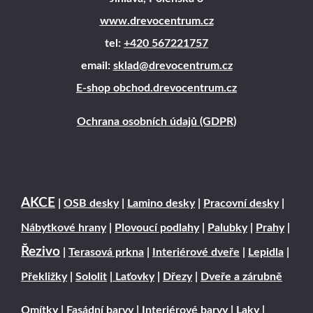
www.drevocentrum.cz
tel:
+420 567221757
email:
sklad@drevocentrum.cz
E-shop obchod.drevocentrum.cz
Ochrana osobních údajů (GDPR)
AKCE
|
OSB desky
|
Lamino desky
|
Pracovní desky
|
Nábytkové hrany
|
Plovoucí podlahy
|
Palubky
|
Prahy
|
Řezivo
|
Terasová prkna
|
Interiérové dveře
|
Lepidla
|
Překližky
|
Sololit
|
Laťovky
|
Dřezy
|
Dveře a zárubně
Omítky
|
Fasádní barvy
|
Interiérové barvy
|
Laky
|