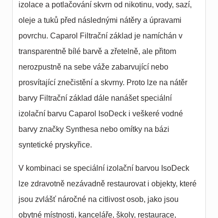
izolace a potlačování skvrn od nikotinu, vody, sazí,
oleje a tuků před následnými nátěry a úpravami
povrchu. Caparol Filtrační základ je namíchán v
transparentně bílé barvě a zřetelně, ale přitom
nerozpustně na sebe váže zabarvující nebo
prosvítající znečistění a skvrny. Proto lze na nátěr
barvy Filtrační základ dále nanášet speciální
izolační barvu Caparol IsoDeck i veškeré vodné
barvy značky Synthesa nebo omítky na bázi
syntetické pryskyřice.
V kombinaci se speciální izolační barvou IsoDeck
lze zdravotně nezávadně restaurovat i objekty, které
jsou zvlášť náročné na citlivost osob, jako jsou
obytné místnosti, kanceláře, školy, restaurace,