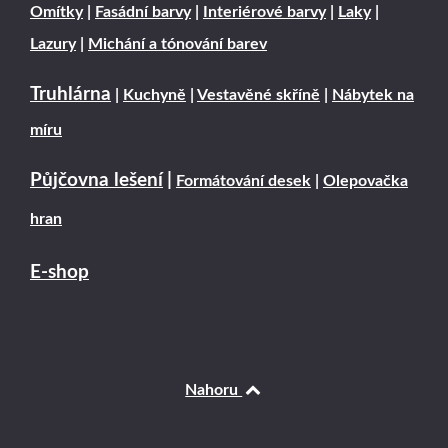
Omítky
|
Fasádní barvy
|
Interiérové barvy
|
Laky
|
Lazury
|
Michání a tónování barev
Truhlárna
|
Kuchyně
|
Vestavěné skříně
|
Nábytek na
míru
Půjčovna lešení
|
Formátování desek
|
Olepovačka
hran
E-shop
Nahoru