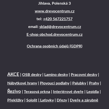
Jihlava, Polenská 3
www.drevocentrum.cz
tel:
+420 567221757
email:
sklad@drevocentrum.cz
E-shop obchod.drevocentrum.cz
Ochrana osobních údajů (GDPR)
AKCE
|
OSB desky
|
Lamino desky
|
Pracovní desky
|
Nábytkové hrany
|
Plovoucí podlahy
|
Palubky
|
Prahy
|
Řezivo
|
Terasová prkna
|
Interiérové dveře
|
Lepidla
|
Překližky
|
Sololit
|
Laťovky
|
Dřezy
|
Dveře a zárubně