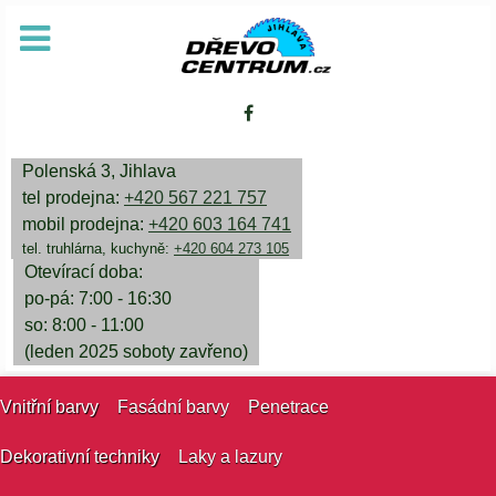
Polenská 3, Jihlava
tel prodejna:
+420 567 221 757
mobil prodejna:
+420 603 164 741
tel. truhlárna, kuchyně:
+420 604 273 105
Otevírací doba:
po-pá: 7:00 - 16:30
so: 8:00 - 11:00
(leden 2025 soboty zavřeno)
Vnitřní barvy
Fasádní barvy
Penetrace
Dekorativní techniky
Laky a lazury