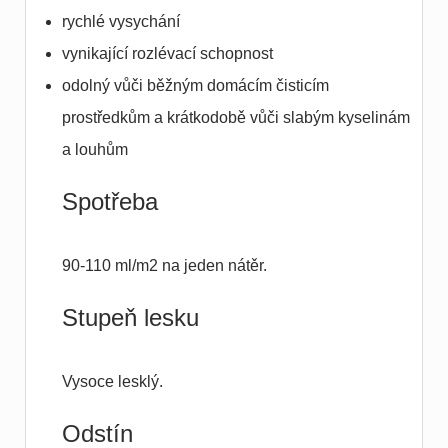
rychlé vysychání
vynikající rozlévací schopnost
odolný vůči běžným domácím čisticím
prostředkům a krátkodobě vůči slabým kyselinám
a louhům
Spotřeba
90-110 ml/m2 na jeden nátěr.
Stupeň lesku
Vysoce lesklý.
Odstín