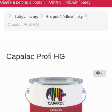
Ošetření betonu a podlah
Omítky
Míchání barev
\
\
Laky a lazury
Rozpouštědlové laky
Capalac Profi HG
Capalac Profi HG