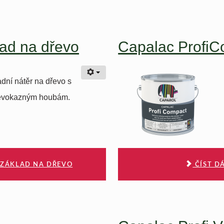
ad na dřevo
Capalac Profi
dní nátěr na dřevo s
řevokazným houbám.
 ZÁKLAD NA DŘEVO
ČÍST D