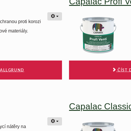
Capalac Profi V
chranou proti korozi
ové materiály.
I ALLGRUND
ČÍST 
Capalac Classi
ycí nátěry na