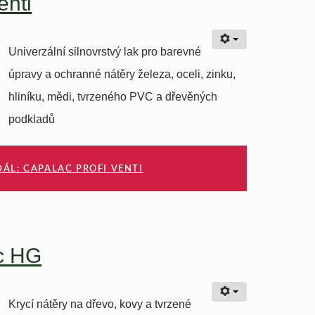
enti
Univerzální silnovrstvý lak pro barevné
úpravy a ochranné nátěry železa, oceli, zinku,
hliníku, mědi, tvrzeného PVC a dřevěných
podkladů
DÁL: CAPALAC PROFI VENTI
c HG
Krycí nátěry na dřevo, kovy a tvrzené