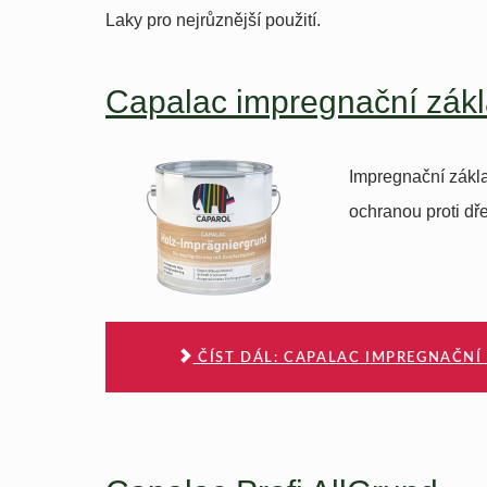
Laky pro nejrůznější použití.
Capalac impregnační zákl
Impregnační zákla
ochranou proti d
ČÍST DÁL: CAPALAC IMPREGNAČNÍ