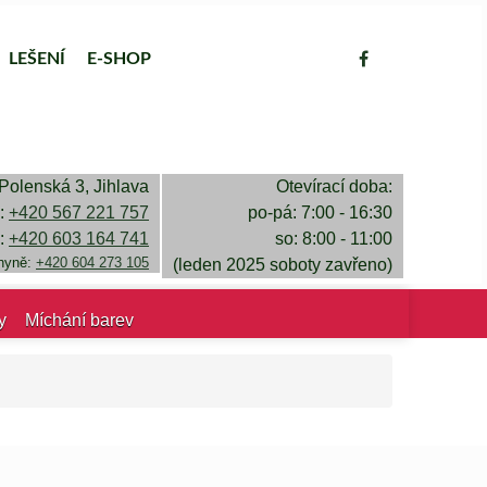
LEŠENÍ
E-SHOP
Polenská 3, Jihlava
Otevírací doba:
a:
+420 567 221 757
po-pá: 7:00 - 16:30
a:
+420 603 164 741
so: 8:00 - 11:00
chyně:
+420 604 273 105
(leden 2025 soboty zavřeno)
y
Míchání barev