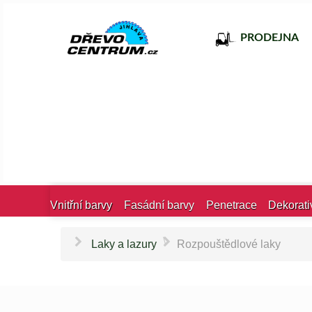
PRODEJNA
Vnitřní barvy
Fasádní barvy
Penetrace
Dekorati
\
Laky a lazury
Rozpouštědlové laky