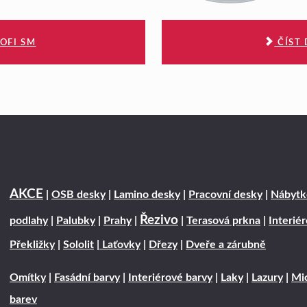
OFI SM
ČÍST 
AKCE
|
OSB desky
|
Lamino desky
|
Pracovní desky
|
Nábytk
Řezivo
podlahy
|
Palubky
|
Prahy
|
|
Terasová prkna
|
Interié
Překližky
|
Sololit
|
Laťovky
|
Dřezy
|
Dveře a zárubně
Omítky
|
Fasádní barvy
|
Interiérové barvy
|
Laky
|
Lazury
|
Mic
barev