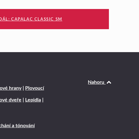
DÁL: CAPALAC CLASSIC SM
Nahoru
ové hrany
|
Plovoucí
rové dveře
|
Lepidla
|
hání a tónování