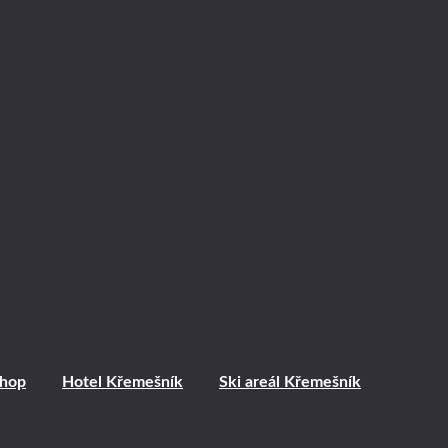
shop
Hotel Křemešník
Ski areál Křemešník