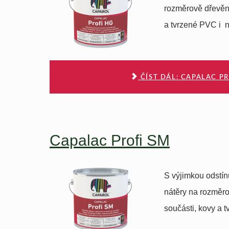
rozměrově dřevěné
a tvrzené PVC i n
ČÍST DÁL: CAPALAC PR
Capalac Profi SM
S výjimkou odstín
nátěry na rozměr
součásti, kovy a 