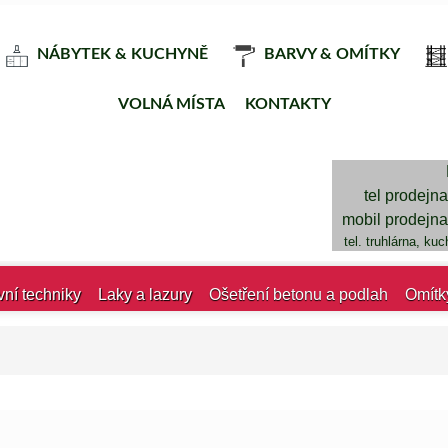
NÁBYTEK & KUCHYNĚ
BARVY & OMÍTKY
VOLNÁ MÍSTA
KONTAKTY
tel prodejn
mobil prodejn
tel. truhlárna, ku
vní techniky
Laky a lazury
Ošetření betonu a podlah
Omítk