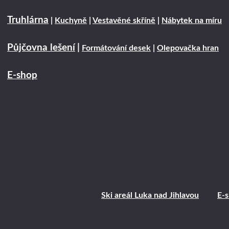
Truhlárna
|
Kuchyně
|
Vestavěné skříně
|
Nábytek na míru
Půjčovna lešení
|
Formátování desek
|
Olepovačka hran
E-shop
Ski areál Luka nad Jihlavou
E-