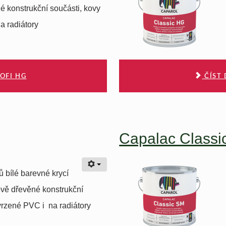
 konstrukční součásti, kovy
a radiátory
OFI HG
ČÍST 
Capalac Classi
ů bílé barevné krycí
ově dřevěné konstrukční
tvrzené PVC i na radiátory