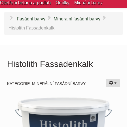
Ošetření betonu a podlah
Omítky
Míchání barev
\
\
Fasádní barvy
Minerální fasádní barvy
Histolith Fassadenkalk
Histolith Fassadenkalk
KATEGORIE:
MINERÁLNÍ FASÁDNÍ BARVY