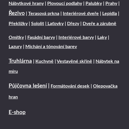
Nábytkové hrany
|
Plovoucí podlahy
|
Palubky
|
Prahy
|
Řezivo
|
Terasová prkna
|
Interiérové dveře
|
Lepidla
|
Překližky
|
Sololit
|
Laťovky
|
Dřezy
|
Dveře a zárubně
Omítky
|
Fasádní barvy
|
Interiérové barvy
|
Laky
|
Lazury
|
Michání a tónování barev
Truhlárna
|
Kuchyně
|
Vestavěné skříně
|
Nábytek na
míru
Půjčovna lešení
|
Formátování desek
|
Olepovačka
hran
E-shop