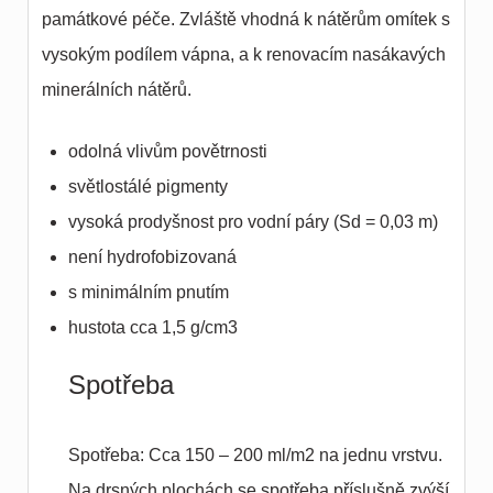
památkové péče. Zvláště vhodná k nátěrům omítek s
vysokým podílem vápna, a k renovacím nasákavých
minerálních nátěrů.
odolná vlivům povětrnosti
světlostálé pigmenty
vysoká prodyšnost pro vodní páry (Sd = 0,03 m)
není hydrofobizovaná
s minimálním pnutím
hustota cca 1,5 g/cm3
Spotřeba
Spotřeba: Cca 150 – 200 ml/m2 na jednu vrstvu.
Na drsných plochách se spotřeba příslušně zvýší