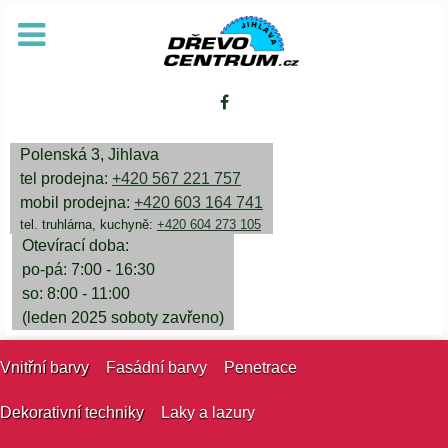
Polenská 3, Jihlava
tel prodejna:
+420 567 221 757
mobil prodejna:
+420 603 164 741
tel. truhlárna, kuchyně:
+420 604 273 105
Otevírací doba:
po-pá: 7:00 - 16:30
so: 8:00 - 11:00
(leden 2025 soboty zavřeno)
Vnitřní barvy
Fasádní barvy
Penetrace
Dekorativní techniky
Laky a lazury