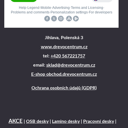
Jihlava, Polenská 3
www.drevocentrum.cz
tel:
+420 567221757
email:
sklad@drevocentrum.cz
E-shop obchod.drevocentrum.cz
Ochrana osobních údajů (GDPR)
AKCE
|
OSB desky
|
Lamino desky
|
Pracovní desky
|