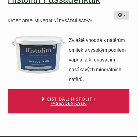
KATEGORIE:
MINERÁLNÍ FASÁDNÍ BARVY
Zvláště vhodná k nátěrům
omítek s vysokým podílem
vápna, a k renovacím
nasákavých minerálních
nátěrů.
ČÍST DÁL: HISTOLITH
FASSADENKALK