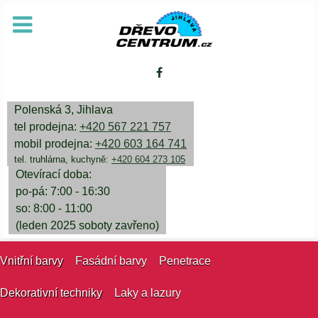
Polenská 3, Jihlava
tel prodejna:
+420 567 221 757
mobil prodejna:
+420 603 164 741
tel. truhlárna, kuchyně:
+420 604 273 105
Otevírací doba:
po-pá: 7:00 - 16:30
so: 8:00 - 11:00
(leden 2025 soboty zavřeno)
Vnitřní barvy
Fasádní barvy
Penetrace
Dekorativní techniky
Laky a lazury