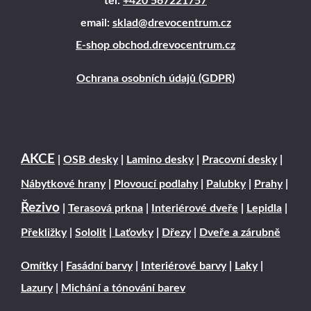
tel:
+420 567221757
email:
sklad@drevocentrum.cz
E-shop obchod.drevocentrum.cz
Ochrana osobních údajů (GDPR)
AKCE
|
OSB desky
|
Lamino desky
|
Pracovní desky
|
Nábytkové hrany
|
Plovoucí podlahy
|
Palubky
|
Prahy
|
Řezivo
|
Terasová prkna
|
Interiérové dveře
|
Lepidla
|
Překližky
|
Sololit
|
Laťovky
|
Dřezy
|
Dveře a zárubně
Omítky
|
Fasádní barvy
|
Interiérové barvy
|
Laky
|
Lazury
|
Michání a tónování barev