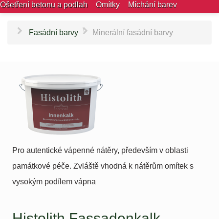
Ošetření betonu a podlah
Omítky
Míchání barev
\
Fasádní barvy
Minerální fasádní barvy
Pro autentické vápenné nátěry, především v oblasti
památkové péče. Zvláště vhodná k nátěrům omítek s
vysokým podílem vápna
Histolith Fassadenkalk