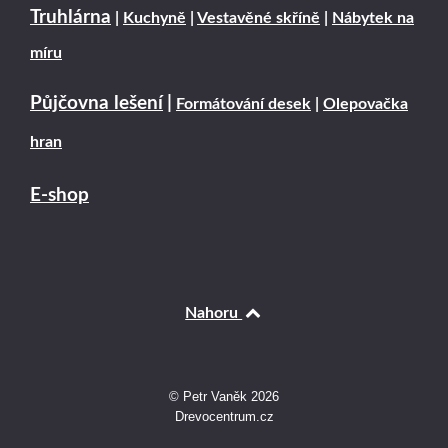
Truhlárna
|
Kuchyně
|
Vestavěné skříně
|
Nábytek na
míru
Půjčovna lešení
|
Formátování desek
|
Olepovačka
hran
E-shop
Nahoru
© Petr Vaněk 2026
Drevocentrum.cz