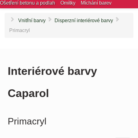
Ošetření betonu a podlah
Omítky
Míchání barev
\
\
Vnitřní barvy
Disperzní interiérové barvy
Primacryl
Interiérové barvy
Caparol
Primacryl