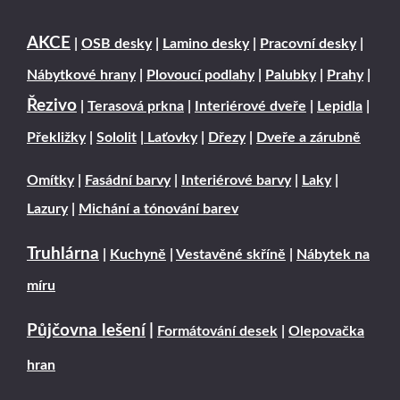
AKCE
|
OSB desky
|
Lamino desky
|
Pracovní desky
|
Nábytkové hrany
|
Plovoucí podlahy
|
Palubky
|
Prahy
|
Řezivo
|
Terasová prkna
|
Interiérové dveře
|
Lepidla
|
Překližky
|
Sololit
|
Laťovky
|
Dřezy
|
Dveře a zárubně
Omítky
|
Fasádní barvy
|
Interiérové barvy
|
Laky
|
Lazury
|
Michání a tónování barev
Truhlárna
|
Kuchyně
|
Vestavěné skříně
|
Nábytek na
míru
Půjčovna lešení
|
Formátování desek
|
Olepovačka
hran