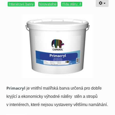
Interiérové barvy
tónovatelné
třída otěru: 4
Primacryl
je vnitřní malířská barva určená pro dobře
kryjící a ekonomicky výhodné nátěry stěn a stropů
v interiérech, které nejsou vystaveny většímu namáhání.