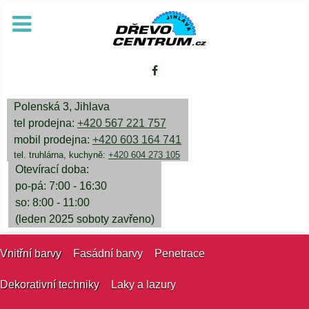
Polenská 3, Jihlava
tel prodejna:
+420 567 221 757
mobil prodejna:
+420 603 164 741
tel. truhlárna, kuchyně:
+420 604 273 105
Otevírací doba:
po-pá: 7:00 - 16:30
so: 8:00 - 11:00
(leden 2025 soboty zavřeno)
Vnitřní barvy
Fasádní barvy
Penetrace
Dekorativní techniky
Laky a lazury