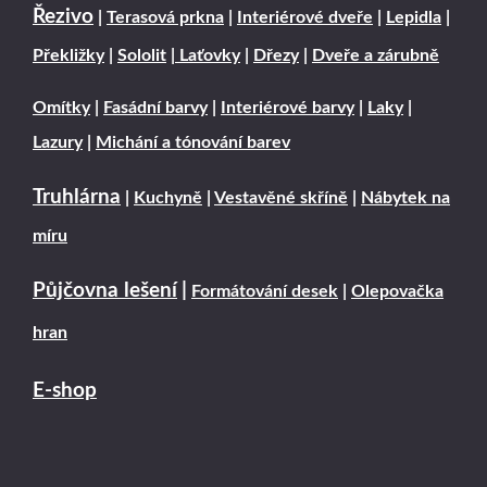
Řezivo
|
Terasová prkna
|
Interiérové dveře
|
Lepidla
|
Překližky
|
Sololit
|
Laťovky
|
Dřezy
|
Dveře a zárubně
Omítky
|
Fasádní barvy
|
Interiérové barvy
|
Laky
|
Lazury
|
Michání a tónování barev
Truhlárna
|
Kuchyně
|
Vestavěné skříně
|
Nábytek na
míru
Půjčovna lešení
|
Formátování desek
|
Olepovačka
hran
E-shop