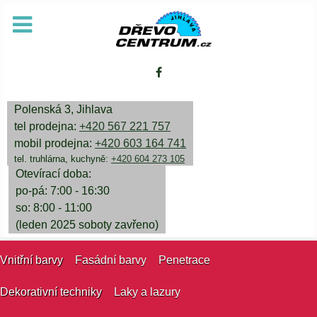
Polenská 3, Jihlava
tel prodejna:
+420 567 221 757
mobil prodejna:
+420 603 164 741
tel. truhlárna, kuchyně:
+420 604 273 105
Otevírací doba:
po-pá: 7:00 - 16:30
so: 8:00 - 11:00
(leden 2025 soboty zavřeno)
Vnitřní barvy
Fasádní barvy
Penetrace
Dekorativní techniky
Laky a lazury