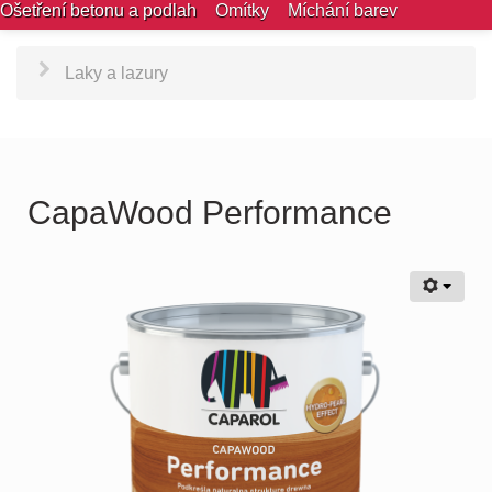
Ošetření betonu a podlah
Omítky
Míchání barev
Laky a lazury
CapaWood Performance