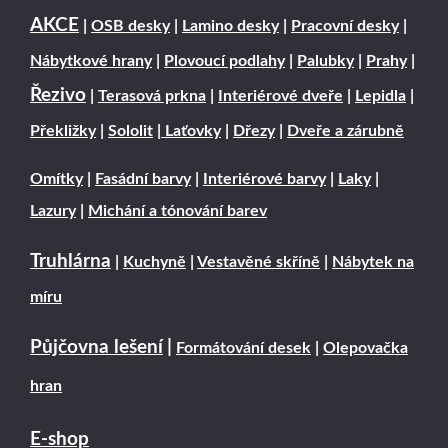
AKCE
|
OSB desky
|
Lamino desky
|
Pracovní desky
|
Nábytkové hrany
|
Plovoucí podlahy
|
Palubky
|
Prahy
|
Řezivo
|
Terasová prkna
|
Interiérové dveře
|
Lepidla
|
Překližky
|
Sololit
|
Laťovky
|
Dřezy
|
Dveře a zárubně
Omítky
|
Fasádní barvy
|
Interiérové barvy
|
Laky
|
Lazury
|
Michání a tónování barev
Truhlárna
|
Kuchyně
|
Vestavěné skříně
|
Nábytek na
míru
Půjčovna lešení
|
Formátování desek
|
Olepovačka
hran
E-shop