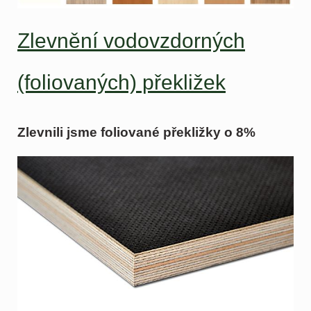
Zlevnění vodovzdorných
(foliovaných) překližek
Zlevnili jsme foliované překližky o 8%