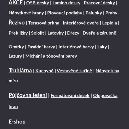
AKCE
|
OSB desky
|
Lamino desky
|
Pracovní desky
|
Nábytkové hrany
|
Plovoucí podlahy
|
Palubky
|
Prahy
|
Řezivo
|
Terasová prkna
|
Interiérové dveře
|
Lepidla
|
Překližky
|
Sololit
|
Laťovky
|
Dřezy
|
Dveře a zárubně
Omítky
|
Fasádní barvy
|
Interiérové barvy
|
Laky
|
Lazury
|
Michání a tónování barev
Truhlárna
|
Kuchyně
|
Vestavěné skříně
|
Nábytek na
míru
Půjčovna lešení
|
Formátování desek
|
Olepovačka
hran
E-shop